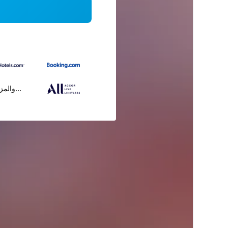
...والمز