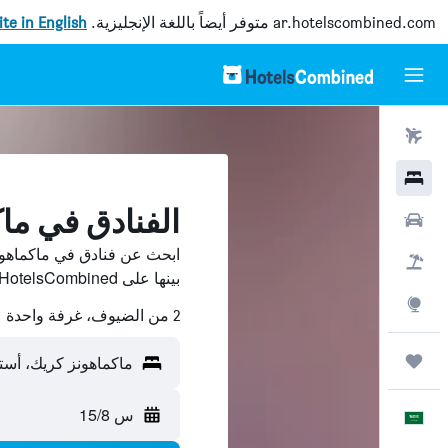
ar.hotelscombined.com
متوفر أيضاً باللغة الإنجليزية.
site in English
رحلات طيران
فنادق
الفنادق في ما
سيارات
ابحث عن فنادق في ماكماهو
حزم العروض
بينها على HotelsCombined ووفّر.
استكشاف
2 من الضيوف، غرفة واحدة
رحلات
ماكماهونز كريك، أستر
س 15/8
العَرَبِيَّة