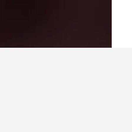
الصفحة الرئيسية
أستراليا
108,581
فيكتوري
حقائق حول الإقامة
ما هي المدن الأخرى التي يمكنك الإقامة
بالإضافة إلى ماكماهونز كريك، يختار المس