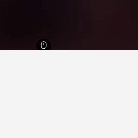
ا
26,343
ماكماهونز كريك
2
 في ماكماهونز كريك
 فيها عند زيارة فيكتوريا؟
افرون زيارة ميلبورن عند زيارة فيكتوريا. يعد ابولو باي أيضاً خياراً رائج