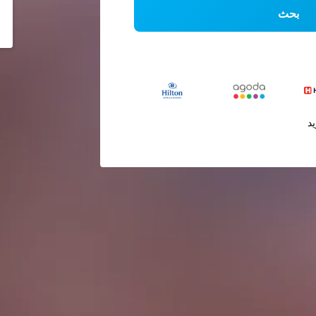
بحث
يد