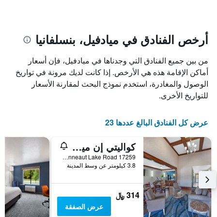
الإقامة
المخطط
1
يتضمن
محور
المخطط
Y
1
أرخص الفنادق في ميادفيل، بنسلفانيا
الذي
محور
X
يعرض
من بين جميع الفنادق التي وجدناها في ميادفيل، فإن أسعار
الذي
متوسط
سعر
يعرض
أماكن الإقامة هذه هي الأرخص. إذا كانت لديك مرونة في تواريخ
عدد
الغرفة
الوصول والمغادرة، استخدم نموذج البحث لمقارنة الأسعار
هذه
الأيام
للتواريخ الأخرى.
قبل
الليلة
الذي
الإقامة
عُثر
يتضمن
عرض كل الفنادق البالغ عددها 23
عليه
المخطط
خلال
التالي
كواليتي إن ميدفيل
1
آخر
3
محور
17259 Conneaut Lake Road, ميادفيل, PA, الولايات المتحدة الأميريكية
Y
أيام
3.8 كيلومتر عن وسط المدينة
الذي
يعرض
متوسط
314 ﷼
سعر
عرض الصفقة
غرفة