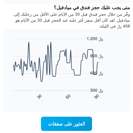
هذه
chart
محور
متى يجب عليك حجز فندق في ميادفيل؟
الليلة
Y
الذي
وفّر من خلال حجز فندق قبل 30 من الأيام على الأقل من رحلتك إلى
الذي
عُثر
ميادفيل. لقد كان أقل سعر عُثر عليه عند الحجز قبل 30 من الأيام هو
يعرض
عليه
458 ﷼ في الليلة.
متوسط
خلال
سعر
آخر
1,200 ﷼
غرفة
3
Line
Chart
أيام
graphic.
chart
مع
with
900 ﷼
التصنيف
90
حسب
data
points.
النجوم
600 ﷼
يتضمن
يعرض
المخطط
1
المخطط
300 ﷼
محور
التالي
60
90
30
X
كيفية
End
of
تغير
التي
interactive
سعر
تعرض
chart
فئات
غرفة
عند
الفنادق
العثور على صفقات
اقتراب
بالنجوم.
تاريخ
يتضمن