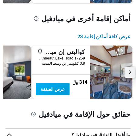
أماكن إقامة أخرى في ميادفيل
عرض كافة أماكن إقامة 23
كواليتي إن ميدفيل
17259 Conneaut Lake Road, ميادفيل, PA, الولايات المتحدة الأميريكية
3.8 كيلومتر عن وسط المدينة
314 ﷼
عرض الصفقة
حقائق حول الإقامة في ميادفيل
ما أفضل الفنادق في ميادفيل؟