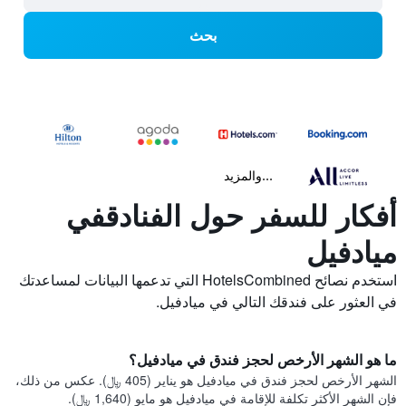
بحث
...والمزيد
أفكار للسفر حول الفنادقفي
ميادفيل
استخدم نصائح HotelsCombined التي تدعمها البيانات لمساعدتك
في العثور على فندقك التالي في ميادفيل.
ما هو الشهر الأرخص لحجز فندق في ميادفيل؟
الشهر الأرخص لحجز فندق في ميادفيل هو يناير (405 ﷼). عكس من ذلك،
فإن الشهر الأكثر تكلفة للإقامة في ميادفيل هو مايو (1,640 ﷼).