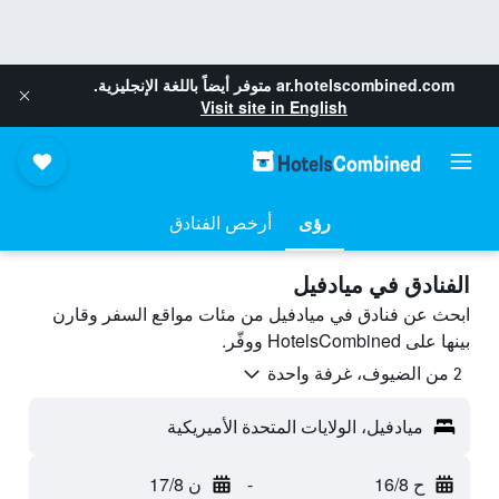
ar.hotelscombined.com
متوفر أيضاً باللغة الإنجليزية.
Visit site in English
رؤى
أرخص الفنادق
الفنادق في ميادفيل
ابحث عن فنادق في ميادفيل من مئات مواقع السفر وقارن
بينها على HotelsCombined ووفّر.
2 من الضيوف، غرفة واحدة
ميادفيل، الولايات المتحدة الأميريكية
ح 16/8
-
ن 17/8