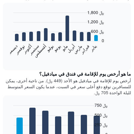
1,800 ﷼
Bar
Chart
1,200 ﷼
graphic.
chart
with
600 ﷼
12
bars.
0
فبراير
مايو
أغسطس
نوفمبر
يناير
أبريل
يوليو
أكتوبر
مارس
يونيو
سبتمبر
ديسمبر
يعرض
المخطط
End
of
التالي
interactive
متوسط
chart
سعر
ما هو أرخص يوم للإقامة في فندق في ميادفيل؟
غرفة
أرخص يوم للإقامة في ميادفيل هو الأحد (449 ﷼). من ناحية أخرى، يمكن
كل
للمسافرين توقع دفع أعلى سعر في السبت، عندما يكون السعر المتوسط
شهر
لليلة الواحدة 705 ﷼.
يتضمن
المخطط
750 ﷼
1
Bar
محور
Chart
500 ﷼
graphic.
chart
X
with
الذي
250 ﷼
7
يعرض
bars.