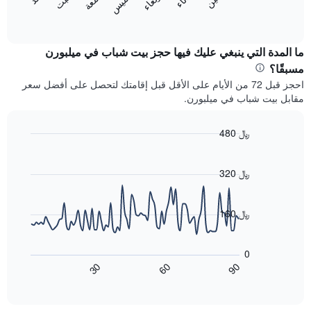
المخطط
المخطط
End
التالي
of
التالي
interactive
1
متوسط
chart
محور
سعر
ما المدة التي ينبغي عليك فيها حجز بيت شباب في ميلبورن
Y
غرفة
مسبقًا؟
الذي
كل
احجز قبل 72 من الأيام على الأقل قبل إقامتك لتحصل على أفضل سعر
يعرض
يوم
مقابل بيت شباب في ميلبورن.
متوسط
في
سعر
الأسبوع
غرفة
يتضمن
480 ﷼
المخطط
Line
Chart
1
graphic.
chart
محور
with
320 ﷼
X
90
data
الذي
points.
يعرض
160 ﷼
أيام
يعرض
الأسبوع.
المخطط
يتضمن
0
التالي
المخطط
90
30
60
كيفية
End
التالي
of
تغير
1
interactive
سعر
chart
محور
غرفة