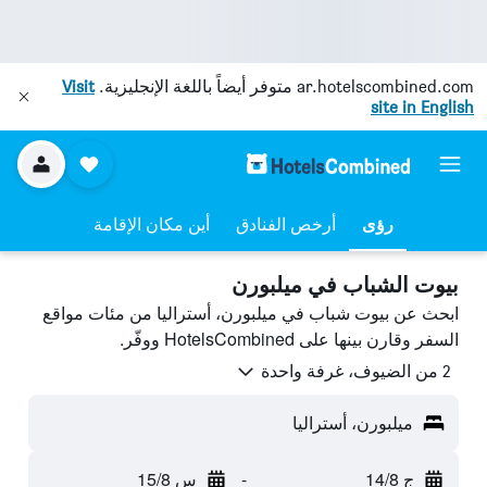
ar.hotelscombined.com
متوفر أيضاً باللغة الإنجليزية.
Visit
site in English
رؤى
أرخص الفنادق
أين مكان الإقامة
بيوت الشباب في ميلبورن
ابحث عن بيوت شباب في ميلبورن، أستراليا من مئات مواقع
السفر وقارن بينها على HotelsCombined ووفّر.
2 من الضيوف، غرفة واحدة
ميلبورن، أستراليا
ج 14/8
-
س 15/8