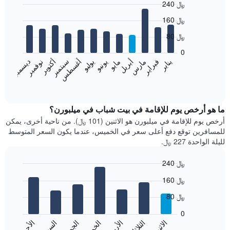
240 ﷼
Bar
Chart
160 ﷼
graphic.
chart
with
80 ﷼
12
bars.
0
نوفمبر
فبراير
مايو
أغسطس
يناير
أبريل
يوليو
أكتوبر
مارس
يونيو
سبتمبر
ديسمبر
يعرض
المخطط
End
of
التالي
interactive
متوسط
chart
سعر
ما هو أرخص يوم للإقامة في بيت شباب في ميلبورن؟
غرفة
أرخص يوم للإقامة في ميلبورن هو الاثنين (101 ﷼). من ناحية أخرى، يمكن
كل
للمسافرين توقع دفع أعلى سعر في الخميس، عندما يكون السعر المتوسط
شهر
لليلة الواحدة 227 ﷼.
يتضمن
المخطط
240 ﷼
1
Bar
محور
Chart
160 ﷼
graphic.
chart
X
with
الذي
80 ﷼
7
يعرض
bars.
0
الشهور.
الاثنين
الثلاثاء
الأربعاء
الخميس
الجمعة
السبت
الأحد
يتضمن
يعرض