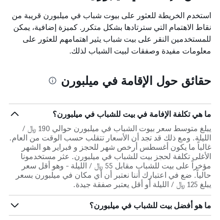
استخدم الخريطة للعثور على بيوت شباب في ميلبورن قريبة من
نقاط الاهتمام التي سترتادها بشكل متكرر. كميزة إضافية، يمكن
للمستخدمين النقر على بيت شباب يثير اهتمامهم للعثور على
معلومات مفيدة وصفقات لبيت الشباب لذلك.
حقائق حول الإقامة في ميلبورن
ما هي تكلفة الإفامة في بيت للشباب في ميلبورن؟
يبلغ متوسط سعر بيوت الشباب في ميلبورن حوالي 190 ﷼ /
الليلة. ومع ذلك قد تجد أن الأسعار تتقلب حسب الوقت من العام.
غالباً ما يكون أغسطس أرخص شهر للحجز و فبراير هو الشهر
الأغلى تكلفة لحجز بيت للشباب في ميلبورن. عثر مستخدمونا
مؤخراً على بيت للشباب مقابل 55 ﷼ / الليلة - وهو أقل سعر
حالياً. ضع في اعتبارك أننا نعتبر أن أي مكان في ميلبورن بسعر
يبلغ 125 ﷼ / الليلة أو أقل يعتبر صفقة جيدة.
ما هو أفضل بيت للشباب في ميلبورن؟