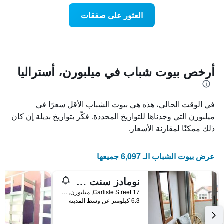
Y
عند
الذي
العثور على صفقات
اقتراب
يعرض
تاريخ
متوسط
الإقامة
سعر
يتضمن
غرفة
المخطط
1
أرخص بيوت شباب في ميلبورن، أستراليا
محور
X
الذي
في الوقت الحالي، هذه هي بيوت الشباب الأقل سعرًا في
يعرض
عدد
ميلبورن التي وجدناها للتواريخ المحددة. فكّر بتواريخ بديلة إن كان
الأيام
ذلك ممكنًا لمقارنة الأسعار.
قبل
الإقامة
يتضمن
عرض بيوت الشباب الـ 6,097 جميعها
المخطط
التالي
نومادز سنت كيلدا هوستل
1
محور
17 Carlisle Street, ميلبورن, VIC, أستراليا
Y
6.3 كيلومتر عن وسط المدينة
الذي
يعرض