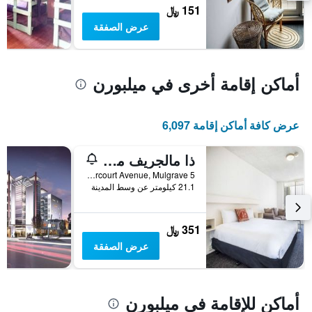
متوسط
151 ﷼
سعر
عرض الصفقة
غرفة
أماكن إقامة أخرى في ميلبورن
عرض كافة أماكن إقامة 6,097
ذا مالجريف موتل
5 Harcourt Avenue, Mulgrave, ميلبورن, VIC, أستراليا
21.1 كيلومتر عن وسط المدينة
351 ﷼
عرض الصفقة
أماكن للإقامة في ميلبورن