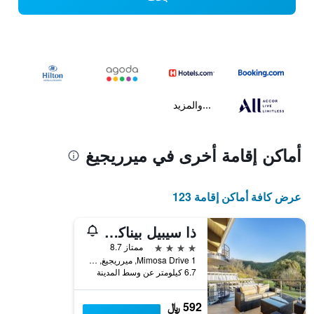
...والمزيد
أماكن إقامة أخرى في ميرريجيغ
عرض كافة أماكن إقامة 123
ذا سيبيل بيناكل فالي ريزورت
4 نجوم
ممتاز 8.7
1 Mimosa Drive, ميرريجيغ, VIC, أستراليا
6.7 كيلومتر عن وسط المدينة
592 ﷼