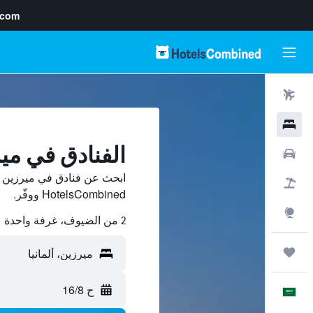
.com
رحلات طيران
فنادق
الفنادق في مي
سيارات
ابحث عن فنادق في ميرزين م
حزم العروض
HotelsCombined ووفّر.
استكشاف
2 من الضيوف، غرفة واحدة
رحلات
ح 16/8
العَرَبِيَّة