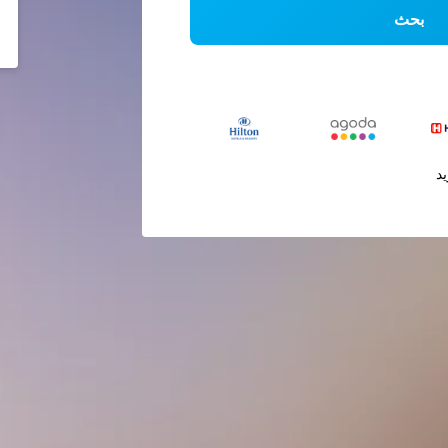
بحث
يد