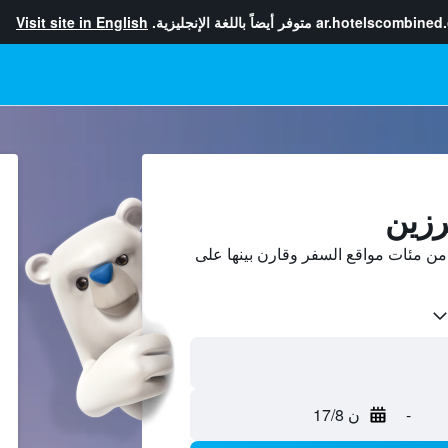
ar.hotelscombined
متوفر أيضاً باللغة الإنجليزية.
Visit site in English
رزين
ن مئات مواقع السفر وقارن بينها على
-
ن 17/8