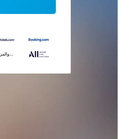
...والمز