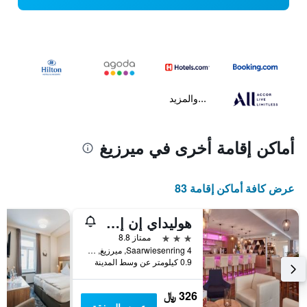
...والمزيد
أماكن إقامة أخرى في ميرزيغ
عرض كافة أماكن إقامة 83
هوليداي إن إكسبرس ميارتزي جي بٓي آيتش جي
3 نجوم
ممتاز 8.8
Saarwiesenring 4, ميرزيغ, سارلاند, ألمانيا
0.9 كيلومتر عن وسط المدينة
326 ﷼