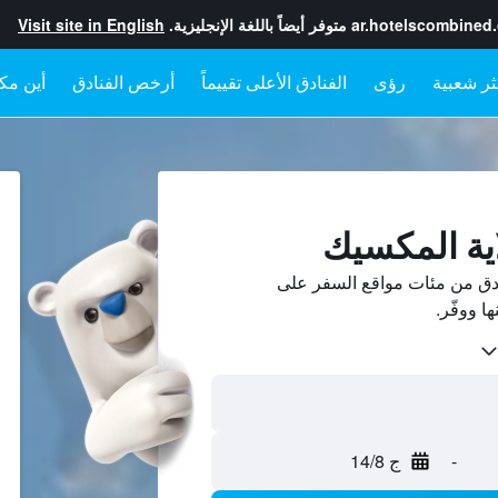
ar.hotelscombined
متوفر أيضاً باللغة الإنجليزية.
Visit site in English
رؤى
الفنادق الأعلى تقييماً
أرخص الفنادق
أين مكا
اية المكسيك
دق من مئات مواقع السفر على
-
ج 14/8