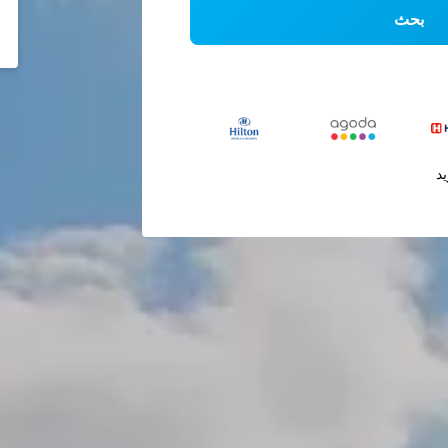
بحث
يد