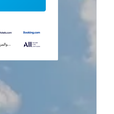
...والمز