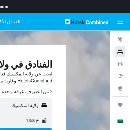
.com
رحلات طيران
فنادق
الفنادق في ول
سيارات
ابحث عن ولاية المكسيك فنا
حزم العروض
HotelsCombined وقارن بينها ووفّر.
استكشاف
2 من الضيوف، غرفة واحدة
رحلات
خ 13/8
العَرَبِيَّة