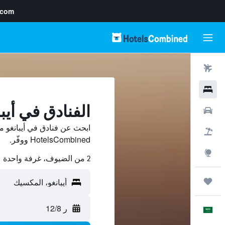
.com
رحلات طيران
فنادق
الفنادق في أيبا
سيارات
ابحث عن فنادق في أيبانغو م
حزم العروض
HotelsCombined ووفّر.
استكشاف
2 من الضيوف، غرفة واحدة
رحلات
ر 12/8
العَرَبِيَّة