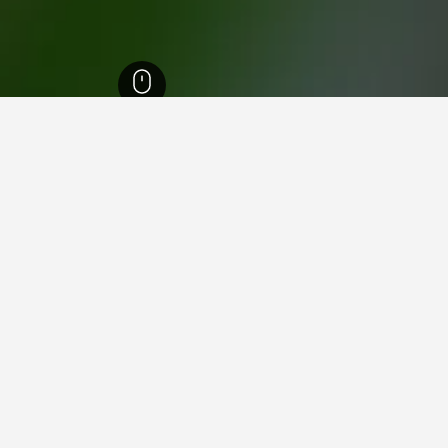
لمكسيك
1,583
أيبانغو
11
ي أيبانغو
 آند سبا أثييندا بانوايا
ممتاز 9.0
Carr Federal México-Cuautla Km 58, أيبانغو, ولاية المكسيك, المكسيك