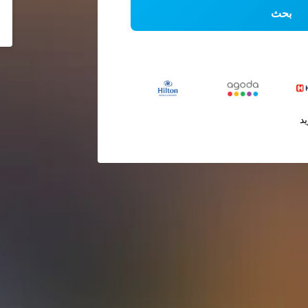
بحث
يد