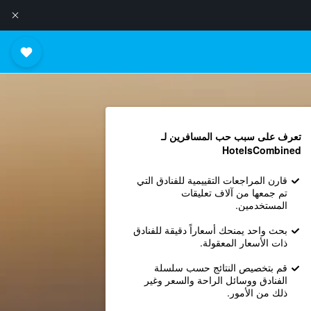
تعرف على سبب حب المسافرين لـ
HotelsCombined
قارن المراجعات التقييمية للفنادق التي
تم جمعها من آلاف تعليقات
المستخدمين.
بحث واحد يمنحك أسعاراً دقيقة للفنادق
ذات الأسعار المعقولة.
قم بتخصيص النتائج حسب سلسلة
الفنادق ووسائل الراحة والسعر وغير
ذلك من الأمور.