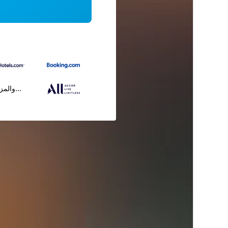
...والمز