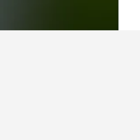
الصفحة الرئيسية
المكسيك
83,602
ولاية ا
أماكن إقامة أخرى ف
عرض كافة أماكن إقامة 11
هوتل
4 نجوم
3.2 كيلومتر عن وسط المدينة