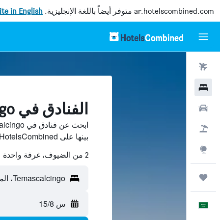
ar.hotelscombined.com
متوفر أيضاً باللغة الإنجليزية.
site in English
رحلات طيران
فنادق
الفنادق في Temascalcingo
سيارات
حزم العروض
بينها على HotelsCombined ووفّر.
استكشاف
2 من الضيوف، غرفة واحدة
رحلات
Temascalcingo، المكسيك
س 15/8
العَرَبِيَّة