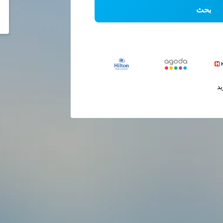
بحث
يد