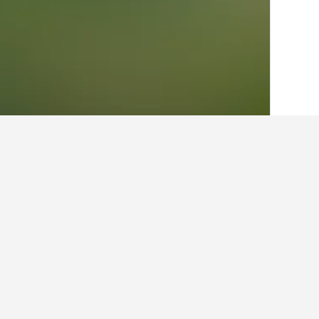
الصفحة الرئيسية
المكسيك
83,613
ولاية ا
حقائق حول الإقامة في alcingo
ما أفضل الفنادق في Temascalcingo؟
يعد فندق هوتل ميسون فيلاسكو والذي يتمتع بتصنيف 7.2 من أصل 11 من التقييمات ، أحد أكث