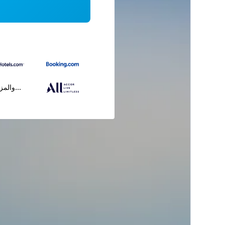
...والمز