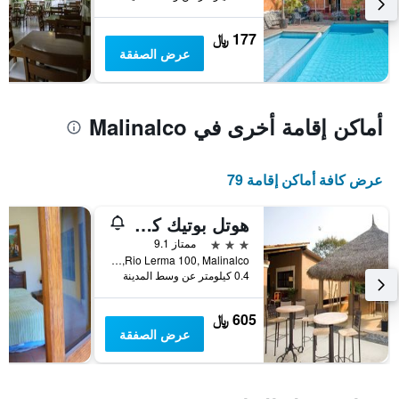
يعرض
متوسط
177 ﷼
سعر
عرض الصفقة
غرفة
أماكن إقامة أخرى في Malinalco
عرض كافة أماكن إقامة 79
هوتل بوتيك كاسا دو كامبو مالينالكو
3 نجوم
ممتاز 9.1
Rio Lerma 100, Malinalco, ولاية المكسيك, المكسيك
0.4 كيلومتر عن وسط المدينة
605 ﷼
عرض الصفقة