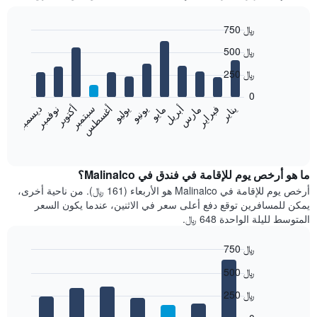
750 ﷼
Bar
Chart
500 ﷼
graphic.
chart
with
250 ﷼
12
bars.
0
فبراير
مايو
أغسطس
نوفمبر
يناير
أبريل
يوليو
أكتوبر
مارس
يونيو
سبتمبر
ديسمبر
يعرض
المخطط
End
of
التالي
interactive
متوسط
chart
سعر
ما هو أرخص يوم للإقامة في فندق في Malinalco؟
غرفة
أرخص يوم للإقامة في Malinalco هو الأربعاء (161 ﷼). من ناحية أخرى،
كل
يمكن للمسافرين توقع دفع أعلى سعر في الاثنين، عندما يكون السعر
شهر
المتوسط لليلة الواحدة 648 ﷼.
يتضمن
المخطط
750 ﷼
1
Bar
محور
Chart
500 ﷼
graphic.
chart
X
with
الذي
250 ﷼
7
يعرض
bars.