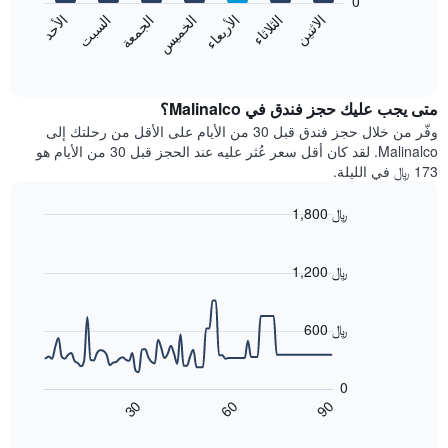
0
الشهور.
الاثنين
الثلاثاء
الأربعاء
الخميس
الجمعة
السبت
الأحد
يتضمن
يعرض
المخطط
المخطط
End
التالي
of
التالي
interactive
1
متوسط
chart
محور
سعر
متى يجب عليك حجز فندق في Malinalco؟
Y
غرفة
وفّر من خلال حجز فندق قبل 30 من الأيام على الأقل من رحلتك إلى
الذي
كل
Malinalco. لقد كان أقل سعر عُثر عليه عند الحجز قبل 30 من الأيام هو
يعرض
يوم
173 ﷼ في الليلة.
متوسط
في
سعر
الأسبوع
1,800 ﷼
غرفة
يتضمن
Line
المخطط
Chart
graphic.
chart
1
with
1,200 ﷼
محور
90
X
data
الذي
points.
600 ﷼
يعرض
أيام
يعرض
الأسبوع.
المخطط
0
يتضمن
التالي
60
90
30
المخطط
كيفية
End
of
التالي
تغير
interactive
1