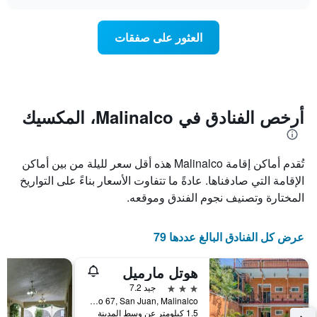
سعر
chart
محور
غرفة
Y
عند
العثور على صفقات
الذي
اقتراب
يعرض
تاريخ
متوسط
الإقامة
سعر
يتضمن
غرفة
المخطط
1
أرخص الفنادق في Malinalco، المكسيك
محور
X
الذي
تُقدم أماكن إقامة Malinalco هذه أقل سعر لليلة من بين أماكن
يعرض
عدد
الإقامة التي صادفناها. عادةً ما تتفاوت الأسعار بناءً على التواريخ
الأيام
المختارة وتصنيف نجوم الفندق وموقعه.
قبل
الإقامة
يتضمن
عرض كل الفنادق البالغ عددها 79
المخطط
التالي
هوتل مارميل
1
محور
3 نجوم
جيد 7.2
Y
Avenida Progreso 67, San Juan, Malinalco, ولاية المكسيك, المكسيك
الذي
1.5 كيلومتر عن وسط المدينة