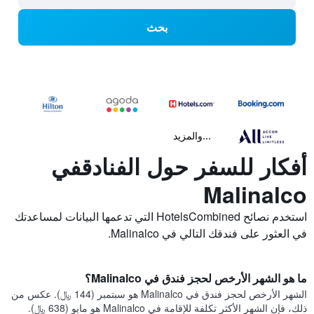
بحث
...والمزيد
أفكار للسفر حول الفنادقفي
Malinalco
استخدم نصائح HotelsCombined التي تدعمها البيانات لمساعدتك
في العثور على فندقك التالي في Malinalco.
ما هو الشهر الأرخص لحجز فندق في Malinalco؟
الشهر الأرخص لحجز فندق في Malinalco هو سبتمبر (144 ﷼). عكس من
ذلك، فإن الشهر الأكثر تكلفة للإقامة في Malinalco هو مايو (638 ﷼).