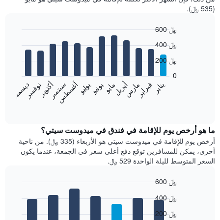
(535 ﷼).
600 ﷼
Bar
Chart
400 ﷼
graphic.
chart
with
200 ﷼
12
bars.
0
فبراير
مايو
أغسطس
نوفمبر
يناير
أبريل
يوليو
أكتوبر
مارس
يونيو
سبتمبر
ديسمبر
يعرض
المخطط
End
of
التالي
interactive
متوسط
chart
سعر
ما هو أرخص يوم للإقامة في فندق في ميدوست سيتي؟
غرفة
أرخص يوم للإقامة في ميدوست سيتي هو الأربعاء (335 ﷼). من ناحية
كل
أخرى، يمكن للمسافرين توقع دفع أعلى سعر في الجمعة، عندما يكون
شهر
السعر المتوسط لليلة الواحدة 529 ﷼.
يتضمن
المخطط
600 ﷼
1
Bar
محور
Chart
400 ﷼
graphic.
chart
X
with
الذي
200 ﷼
7