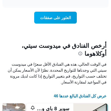
تغير
interactive
1
سعر
chart
محور
غرفة
Y
عند
العثور على صفقات
الذي
اقتراب
يعرض
تاريخ
متوسط
الإقامة
سعر
يتضمن
غرفة
المخطط
1
أرخص الفنادق في ميدوست سيتي،
محور
أوكلاهوما
X
الذي
يعرض
في الوقت الحالي، هذه هي الفنادق الأقل سعرًا في ميدوست
عدد
سيتي التي وجدناها للتواريخ المحددة. نظرًا لأن الأسعار يمكن أن
الأيام
تختلف حسب التواريخ، قم بتغيير التواريخ إذا كانت لديك مرونة
قبل
الإقامة
في المواعيد لمقارنة الأسعار.
يتضمن
المخطط
التالي
عرض كل الفنادق البالغ عددها 46
1
محور
سوبر 8 باي ويندام ميدويست سيتي أوكلاهوما
Y