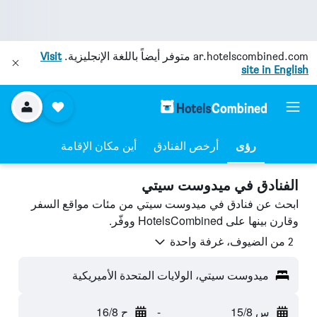
ar.hotelscombined.com
متوفر أيضاً باللغة الإنجليزية.
Visit
site in English
رؤى
أرخص الفنادق
أين مكان الإقامة
الفنادق في ميدوست سيتي
ابحث عن فنادق في ميدوست سيتي من مئات مواقع السفر
وقارن بينها على HotelsCombined ووفّر.
2 من الضيوف، غرفة واحدة
ميدوست سيتي، الولايات المتحدة الأميريكية
س 15/8
-
ح 16/8