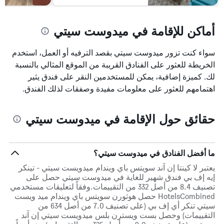
أماكن للإقامة في ميدوست سيتي
سواء كنت تزور ميدوست سيتي بقصد الترفيه أو العمل، استخدم
الخريطة للعثور على الفنادق القريبة من الموقع المثالي بالنسبة
لك. كميزة إضافية، يمكن للمستخدمين النقر على فندق يثير
اهتمامهم للعثور على معلومات مفيدة وصفقات لذلك الفندق.
حقائق حول الإقامة في ميدوست سيتي
ما أفضل الفنادق في ميدوست سيتي؟
يعتبر لا كينتا إن آند سويتس باي ويندام ميدويست سيتي - تينكر
إيه إف بي فندق شهير للغاية في ميدوست سيتي حصل على
تصنيف 8.4 من أصل 332 من التقييمات.وفقاً لتعليقات مستخدمي
HotelsCombined حصل هوثورن سويتس باي ويندام ميد ويست
سيتي تنكر أي إف بي (على تصنيف 7.0 من أصل 634 من
التقييمات) وحصل بست ويسترن بلس ميدويست سيتي إن آند