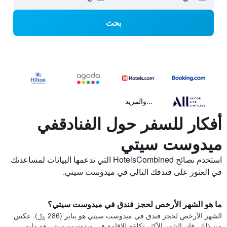
بحث
...والمزيد
أفكار للسفر حول الفنادقفي
ميدوست سيتي
استخدم نصائح HotelsCombined التي تدعمها البيانات لمساعدتك
في العثور على فندقك التالي في ميدوست سيتي.
ما هو الشهر الأرخص لحجز فندق في ميدوست سيتي؟
الشهر الأرخص لحجز فندق في ميدوست سيتي هو يناير (286 ﷼). عكس
من ذلك، فإن الشهر الأكثر تكلفة للإقامة في ميدوست سيتي هو مايو