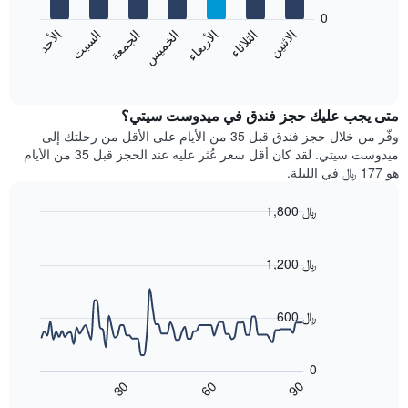
يعرض
bars.
0
الشهور.
الاثنين
الثلاثاء
الأربعاء
الخميس
الجمعة
السبت
الأحد
يتضمن
يعرض
المخطط
المخطط
End
التالي
of
التالي
interactive
1
متوسط
chart
محور
سعر
متى يجب عليك حجز فندق في ميدوست سيتي؟
Y
غرفة
وفّر من خلال حجز فندق قبل 35 من الأيام على الأقل من رحلتك إلى
الذي
كل
ميدوست سيتي. لقد كان أقل سعر عُثر عليه عند الحجز قبل 35 من الأيام
يعرض
يوم
هو 177 ﷼ في الليلة.
متوسط
في
سعر
الأسبوع
1,800 ﷼
غرفة
يتضمن
Line
المخطط
Chart
graphic.
chart
1
with
1,200 ﷼
محور
90
X
data
الذي
points.
600 ﷼
يعرض
أيام
يعرض
الأسبوع.
المخطط
0
يتضمن
التالي
60
90
30
المخطط
كيفية
End
of
التالي