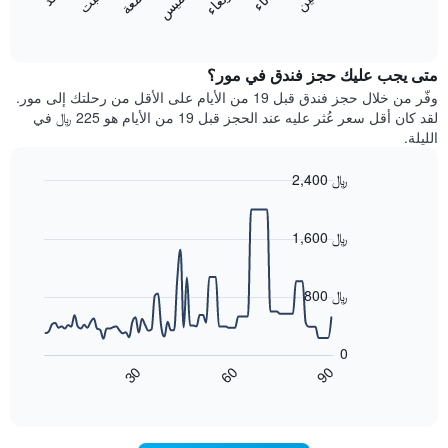
المخطط
المخطط
End
التالي
of
التالي
interactive
1
متوسط
chart
محور
سعر
متى يجب عليك حجز فندق في مور؟
Y
غرفة
وفّر من خلال حجز فندق قبل 19 من الأيام على الأقل من رحلتك إلى مور.
الذي
كل
لقد كان أقل سعر عُثر عليه عند الحجز قبل 19 من الأيام هو 225 ﷼ في
يعرض
يوم
الليلة.
متوسط
في
سعر
الأسبوع
2,400 ﷼
غرفة
يتضمن
Line
المخطط
Chart
graphic.
chart
1
with
1,600 ﷼
محور
90
X
data
الذي
points.
800 ﷼
يعرض
أيام
يعرض
الأسبوع.
المخطط
0
يتضمن
التالي
60
90
30
المخطط
كيفية
End
of
التالي
تغير
interactive
1
سعر
chart
محور
غرفة