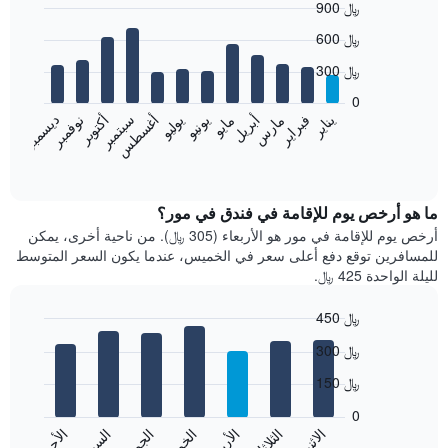
900 ﷼
Bar
Chart
600 ﷼
graphic.
chart
with
300 ﷼
12
bars.
0
نوفمبر
فبراير
مايو
أغسطس
يناير
أبريل
يوليو
أكتوبر
مارس
يونيو
سبتمبر
ديسمبر
يعرض
المخطط
End
of
التالي
interactive
متوسط
chart
سعر
ما هو أرخص يوم للإقامة في فندق في مور؟
غرفة
أرخص يوم للإقامة في مور هو الأربعاء (305 ﷼). من ناحية أخرى، يمكن
كل
للمسافرين توقع دفع أعلى سعر في الخميس، عندما يكون السعر المتوسط
شهر
لليلة الواحدة 425 ﷼.
يتضمن
المخطط
450 ﷼
1
Bar
محور
Chart
300 ﷼
graphic.
chart
X
with
الذي
150 ﷼
7
يعرض
bars.
0
الشهور.
الاثنين
الثلاثاء
الأربعاء
الخميس
الجمعة
السبت
الأحد
يتضمن
يعرض