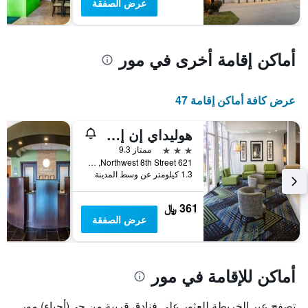
عرض الصفقة
سعر
غرفة
أماكن إقامة أخرى في مور
عرض كافة أماكن إقامة 47
هوليداي إن إكسبرس آند سويتس مور باي آيتش جي
3 نجوم
ممتاز 9.3
621 Northwest 8th Street, مور, OK, الولايات المتحدة الأميريكية
1.3 كيلومتر عن وسط المدينة
361 ﷼
عرض الصفقة
أماكن للإقامة في مور
تصفح عبر الخريطة للعثور على فنادق قريبة من حي(أحياء) مور