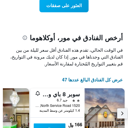
Y
عند
العثور على صفقات
الذي
اقتراب
يعرض
تاريخ
متوسط
الإقامة
سعر
يتضمن
غرفة
المخطط
1
أرخص الفنادق في مور، أوكلاهوما
محور
X
في الوقت الحالي، تقدم هذه الفنادق أقل سعر لليلة من بين
الذي
يعرض
الفنادق التي وجدناها في مور. إذا كان لديك مرونة في التواريخ،
عدد
قم بتغيير التواريخ المُختارة لمقارنة الأسعار.
الأيام
قبل
الإقامة
عرض كل الفنادق البالغ عددها 47
يتضمن
المخطط
سوبر 8 باي ويندام سيتي أوف مور
التالي
1
2 نجمتين
جيد 6.7
محور
1520 North Service Road, مور, OK, الولايات المتحدة الأميريكية
Y
1.4 كيلومتر عن وسط المدينة
الذي
يعرض
166 ﷼
متوسط