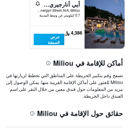
أيي أنارجيري ناتشورال هيلينج سبا ريزورت
Ayii Anargyri Street, N/A, Miliou, قبرص
0.7 كيلومتر عن وسط المدينة
4,386 ﷼
عرض
الصفقة
أماكن للإقامة في Miliou
تصفح وقم بتكبير الخريطة على المناطق التي تخطط لزيارتها في
Miliou للعثور على أماكن الإقامة القريبة منها. يمكن الوصول إلى
مزيد من المعلومات حول فندق معين من خلال النقر على اسم
الفندق داخل الخريطة.
حقائق حول الإقامة في Miliou