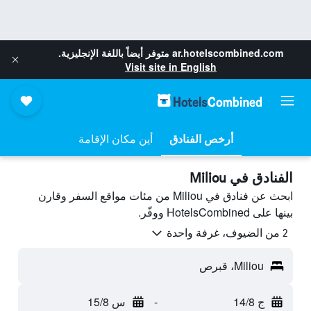
ar.hotelscombined.com
متوفر أيضاً باللغة الإنجليزية.
Visit site in English
أرخص الفنادق
أين مكان الإقامة
الفنادق في Miliou
ابحث عن فنادق في Miliou من مئات مواقع السفر وقارن
بينها على HotelsCombined ووفّر.
2 من الضيوف، غرفة واحدة
Miliou، قبرص
ج 14/8
-
س 15/8