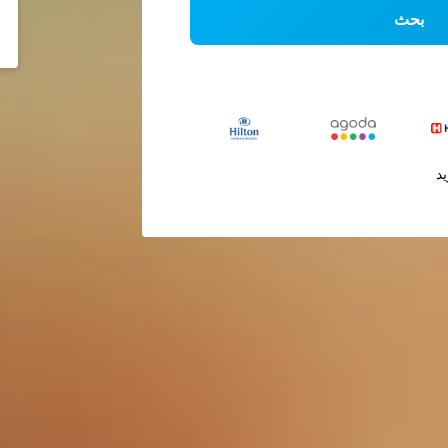
بحث
يد