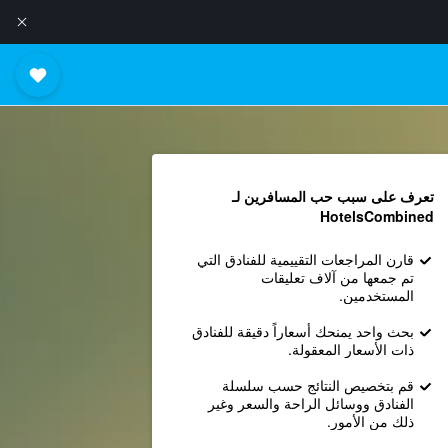
تعرف على سبب حب المسافرين لـ
HotelsCombined
قارن المراجعات التقييمية للفنادق التي
تم جمعها من آلاف تعليقات
المستخدمين.
بحث واحد يمنحك أسعاراً دقيقة للفنادق
ذات الأسعار المعقولة.
قم بتخصيص النتائج حسب سلسلة
الفنادق ووسائل الراحة والسعر وغير
ذلك من الأمور.