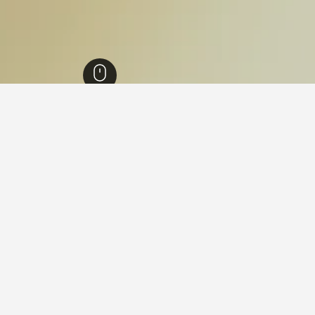
ينتيخو
8,160
حافظة سانتاريم
1,314
Minde
10
Mind
ريتيرو دو بوسكي كانتري هاوس
ممتاز 9.5
Largo de S. Sebastião, Minde, حافظة سانتاريم, البرتغال