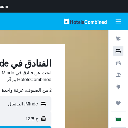
.com
رحلات طيران
فنادق
الفنادق في Minde
سيارات
اب
حزم العروض
HotelsCombined ووفّر.
استكشاف
2 من الضيوف، غرفة واحدة
رحلات
خ 13/8
العَرَبِيَّة