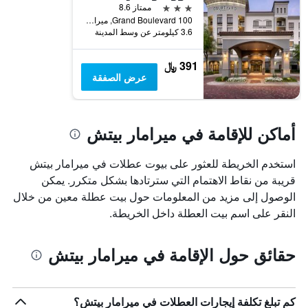
قبل
3 نجوم
ممتاز 8.6
الإقامة
100 Grand Boulevard, ميرامار بيتش, FL, الولايات المتحدة الأميريكية
يتضمن
3.6 كيلومتر عن وسط المدينة
المخطط
التالي
391 ﷼
1
عرض الصفقة
محور
Y
الذي
يعرض
أماكن للإقامة في ميرامار بيتش
متوسط
سعر
غرفة
استخدم الخريطة للعثور على بيوت عطلات في ميرامار بيتش
قريبة من نقاط الاهتمام التي سترتادها بشكل متكرر. يمكن
الوصول إلى مزيد من المعلومات حول بيت عطلة معين من خلال
النقر على اسم بيت العطلة داخل الخريطة.
حقائق حول الإقامة في ميرامار بيتش
كم تبلغ تكلفة إيجارات العطلات في ميرامار بيتش؟