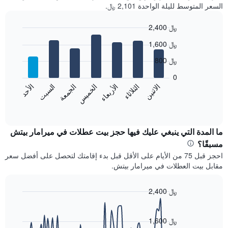
السعر المتوسط لليلة الواحدة 2,101 ﷼.
2,400 ﷼
Bar
Chart
1,600 ﷼
graphic.
chart
with
800 ﷼
7
bars.
0
الاثنين
الخميس
الأحد
الأربعاء
السبت
الثلاثاء
الجمعة
يعرض
المخطط
End
of
التالي
interactive
متوسط
chart
سعر
ما المدة التي ينبغي عليك فيها حجز بيت عطلات في ميرامار بيتش
غرفة
مسبقًا؟
كل
احجز قبل 75 من الأيام على الأقل قبل بدء إقامتك لتحصل على أفضل سعر
يوم
مقابل بيت العطلات في ميرامار بيتش.
في
الأسبوع
يتضمن
2,400 ﷼
المخطط
Line
Chart
1
graphic.
chart
محور
with
1,600 ﷼
X
90