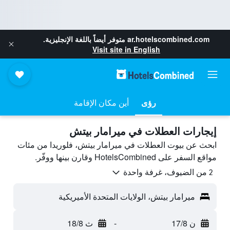
ar.hotelscombined.com
متوفر أيضاً باللغة الإنجليزية.
Visit site in English
رؤى
أين مكان الإقامة
إيجارات العطلات في ميرامار بيتش
ابحث عن بيوت العطلات في ميرامار بيتش، فلوريدا من مئات
مواقع السفر على HotelsCombined وقارن بينها ووفّر.
2 من الضيوف، غرفة واحدة
ميرامار بيتش، الولايات المتحدة الأميريكية
ن 17/8
-
ث 18/8