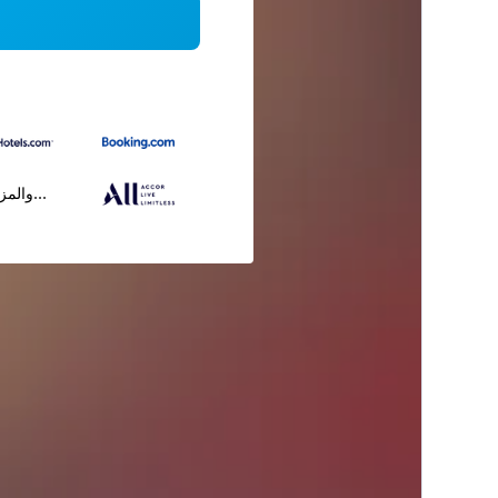
...والمز