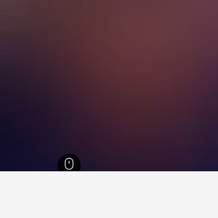
سة - درعة
5,346
ميرلفت
224
ميرلفت
171