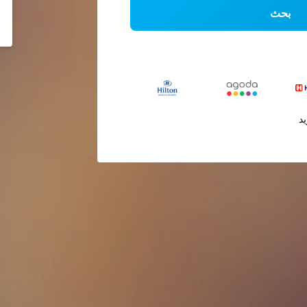
بحث
يد