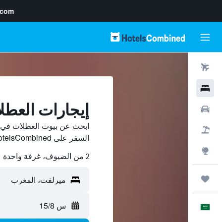
.com
رحلات طيران
فنادق
إيجارات العط
سيارات
ابحث عن بيوت العطلات في 
حزم العروض
السفر على HotelsCombined وقارن بينها ووفّر.
استكشاف
2 من الضيوف، غرفة واحدة
رحلات
س 15/8
العَرَبِيَّة