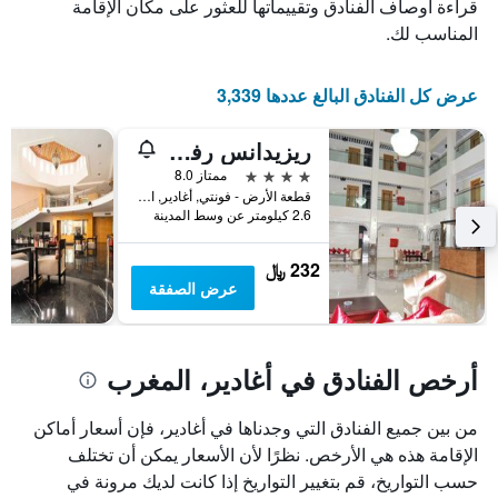
الذي
يعرض
قراءة أوصاف الفنادق وتقييماتها للعثور على مكان الإقامة
عدد
يعرض
المناسب لك.
الأيام
متوسط
قبل
سعر
غرفة
الإقامة
عرض كل الفنادق البالغ عددها 3,339
في
يتضمن
عطلة
المخطط
ريزيدانس رفيدة
نهاية
التالي
1
هذا
4 نجوم
ممتاز 8.0
محور
الأسبوع
قطعة الأرض - فونتي, أغادير, المغرب
Y
خلال
2.6 كيلومتر عن وسط المدينة
آخر
الذي
3
يعرض
232 ﷼
أيام
متوسط
عرض الصفقة
سعر
غرفة
أرخص الفنادق في أغادير، المغرب
من بين جميع الفنادق التي وجدناها في أغادير، فإن أسعار أماكن
الإقامة هذه هي الأرخص. نظرًا لأن الأسعار يمكن أن تختلف
حسب التواريخ، قم بتغيير التواريخ إذا كانت لديك مرونة في