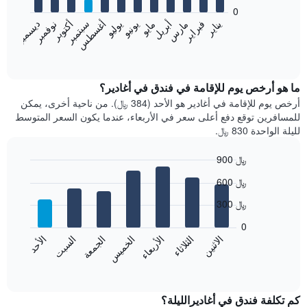
bars.
0
فبراير
مايو
أغسطس
نوفمبر
يناير
أبريل
يوليو
أكتوبر
مارس
يونيو
سبتمبر
ديسمبر
يعرض
المخطط
End
of
التالي
interactive
متوسط
chart
سعر
ما هو أرخص يوم للإقامة في فندق في أغادير؟
غرفة
أرخص يوم للإقامة في أغادير هو الأحد (384 ﷼). من ناحية أخرى، يمكن
كل
للمسافرين توقع دفع أعلى سعر في الأربعاء، عندما يكون السعر المتوسط
شهر
لليلة الواحدة 830 ﷼.
يتضمن
المخطط
900 ﷼
1
Bar
محور
Chart
600 ﷼
graphic.
chart
X
with
الذي
300 ﷼
7
يعرض
bars.
0
الشهور.
الاثنين
الثلاثاء
الأربعاء
الخميس
الجمعة
السبت
الأحد
يتضمن
يعرض
المخطط
المخطط
End
التالي
of
التالي
interactive
1
متوسط
chart
محور
سعر
كم تكلفة فندق في أغاديرالليلة؟
Y