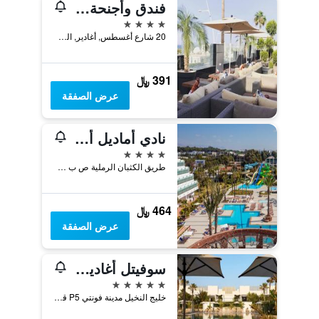
فندق وأجنحة مبروك
4 نجوم
20 شارع أغسطس, أغادير, المغرب
391 ﷼
عرض الصفقة
نادي أماديل أوشن
4 نجوم
طريق الكثبان الرملية ص ب 320, أغادير, المغرب
464 ﷼
عرض الصفقة
سوفيتل أغادير ثالاسا سي آند سبا
5 نجوم
خليج النخيل مدينة فونتي P5 قطاع السياحة, أغادير, المغرب