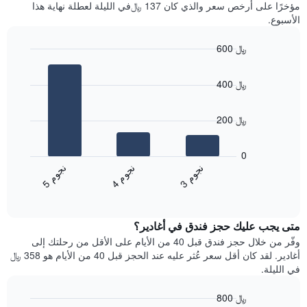
آخر
مؤخرًا على أرخص سعر والذي كان 137 ﷼في الليلة لعطلة نهاية هذا
غرفة
3
الأسبوع.
أيام
مع
600 ﷼
التصنيف
Bar
حسب
Chart
graphic.
chart
النجوم
400 ﷼
with
يتضمن
3
المخطط
bars.
1
200 ﷼
محور
يعرض
X
المخطط
0
التي
التالي
ن
م
ن
م
ن
م
تعرض
متوسط
4
ج
و
3
ج
و
5
ج
و
فئات
End
سعر
of
الفنادق
الغرفة
interactive
بالنجوم.
خلال
chart
يتضمن
متى يجب عليك حجز فندق في أغادير؟
عطلة
المخطط
نهاية
وفّر من خلال حجز فندق قبل 40 من الأيام على الأقل من رحلتك إلى
1
هذا
أغادير. لقد كان أقل سعر عُثر عليه عند الحجز قبل 40 من الأيام هو 358 ﷼
محور
الأسبوع
في الليلة.
Y
الذي
الذي
عُثر
800 ﷼
يعرض
عليه