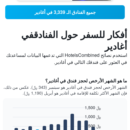
جميع الفنادق الـ 3,339 في أغادير
أفكار للسفر حول الفنادقفي
أغادير
استخدم نصائح HotelsCombined التي تدعمها البيانات لمساعدتك
في العثور على فندقك التالي في أغادير.
ما هو الشهر الأرخص لحجز فندق في أغادير؟
الشهر الأرخص لحجز فندق في أغادير هو سبتمبر (343 ﷼). عكس من ذلك،
فإن الشهر الأكثر تكلفة للإقامة في أغادير هو أبريل (1,190 ﷼).
1,500 ﷼
Bar
Chart
1,000 ﷼
graphic.
chart
with
500 ﷼
12