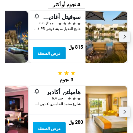
4 نجوم أو أكثر
سوفيتل أغادير ثالاسا سي آند سبا
5 نجوم
ممتاز 8.8
خليج النخيل مدينة فونتي P5 قطاع السياحة, أغادير, المغرب
815 ﷼
عرض الصفقة
3 نجوم
3 نجوم
هاميلتن أكادير
3 نجوم
جيد 6.4
شارع محمد الخامس, أغادير, المغرب
280 ﷼
عرض الصفقة