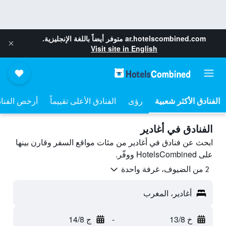
ar.hotelscombined.com
متوفر أيضاً باللغة الإنجليزية.
Visit site in English
رؤى
الفنادق الأعلى تقييماً
أرخص الفنا
الفنادق في أغادير
ابحث عن فنادق في أغادير من مئات مواقع السفر وقارن بينها
على HotelsCombined ووفّر.
2 من الضيوف، غرفة واحدة
أغادير، المغرب
خ 13/8
-
ج 14/8