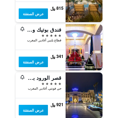
815 ﷼
عرض الصفقة
فندق بوتيك وسبا خليج أكادير
5 نجوم
قطاع بلنير, أغادير, المغرب
341 ﷼
عرض الصفقة
قصر الورود بيكالباتروس
5 نجوم
حي فونتي, أغادير, المغرب
921 ﷼
عرض الصفقة