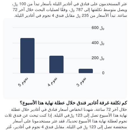
غرفة
عثر المستخدمون على فنادق في أغادير الليلة بأسعار تبدأ من 100 ﷼،
الذي
كل
ويصل متوسط تكلفتها إلى 787 ﷼، وفقًا لعمليات البحث خلال آخر 72
يعرض
يوم
ساعة. تبدأ الأسعار من 235 ﷼ مقابل فندق 4 نجوم في أغادير الليلة.
متوسط
في
سعر
الأسبوع
600 ﷼
غرفة
يتضمن
Bar
المخطط
Chart
graphic.
chart
1
400 ﷼
with
محور
3
X
bars.
الذي
200 ﷼
يعرض
يعرض
أيام
المخطط
0
الأسبوع.
التالي
ن
م
ن
م
ن
م
يتضمن
متوسط
4
ج
و
3
ج
و
5
ج
و
المخطط
End
سعر
of
التالي
الغرفة
interactive
1
هذه
chart
محور
كم تكلفة غرفة أغادير فندق خلال عطلة نهاية هذا الأسبوع؟
الليلة
Y
الذي
خلال آخر 72 ساعة، شهدنا انخفاض أسعار فنادق في أغادير خلال عطلة
الذي
عُثر
نهاية هذا الأسبوع تصل إلى 123 ﷼في الليلة. إذا كنت تبحث عن فندق ثلاث
يعرض
عليه
نجوم لعطلة نهاية هذا الأسبوع تحديدًا، فقد عثر مستخدمونا على أسعار
متوسط
خلال
منخفضة تصل إلى 123 ﷼ في الليلة. مقابل فندق 4 نجوم في أغادير، عُثر
سعر