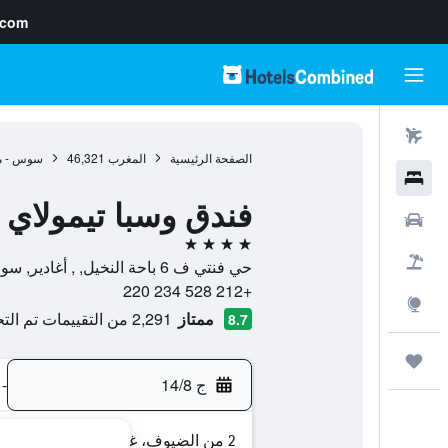
.com
رحلات طيران
الصفحة الرئيسية
المغرب
46,321
سوس - ما
فنادق
فندق وسبا تيمولاي أ
سيارات
4 نجوم
حزم العروض
حي فنتي ف 6 باحة النخيل, , أغادير, سوس - ماسة - درعة, المغرب
+212 528 234 220
استكشاف
ممتاز
2,291 من التقييمات تم التحقق منها
8.7
رحلات
ج 14/8
-
2 من الضيوف، غرفة واحدة