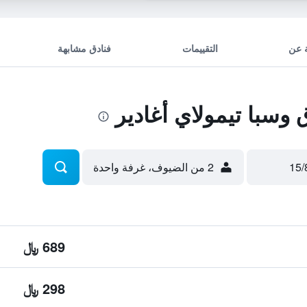
 عن
التقييمات
فنادق مشابهة
سبا تيمولاي أغادير
2 من الضيوف، غرفة واحدة
689 ﷼
298 ﷼