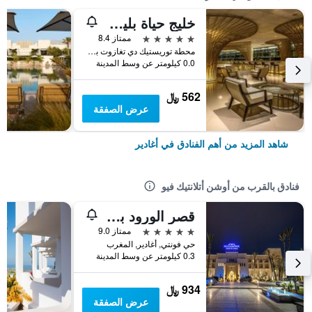
خليج حياة بليس تاغازوت
5 نجوم
ممتاز 8.4
محطة توريستيك دي تغازوت باي كم 17 طريق الصويرة, أغادير, المغرب
0.0 كيلومتر عن وسط المدينة
562 ﷼
عرض الصفقة
شاهد المزيد من أهم الفنادق في أغادير
فنادق بالقرب من أوشن أتلانتيك فيو
قصر الورود بيكالباتروس
5 نجوم
ممتاز 9.0
حي فونتي, أغادير, المغرب
0.3 كيلومتر عن وسط المدينة
934 ﷼
عرض الصفقة