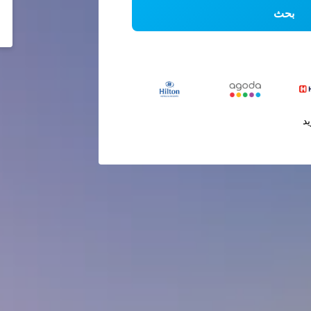
بحث
يد