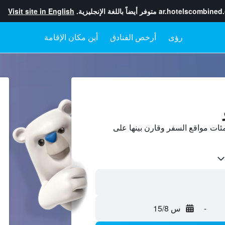
ar.hotelscombined
متوفر أيضاً باللغة الإنجليزية.
Visit site in English
رؤى
أرخص الفنادق
أين مكان الإقامة
ات مواقع السفر وقارن بينها على
-
س 15/8