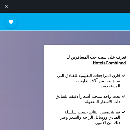
تعرف على سبب حب المسافرين لـ
HotelsCombined
قارن المراجعات التقييمية للفنادق التي
تم جمعها من آلاف تعليقات
المستخدمين.
بحث واحد يمنحك أسعاراً دقيقة للفنادق
ذات الأسعار المعقولة.
قم بتخصيص النتائج حسب سلسلة
الفنادق ووسائل الراحة والسعر وغير
ذلك من الأمور.