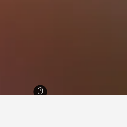
ا
26,342
مو
11