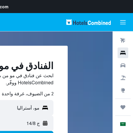
.com
رحلات طيران
فنادق
الفنادق في مو
سيارات
ابحث عن فنادق في مو من مئ
حزم العروض
HotelsCombined ووفّر.
استكشاف
2 من الضيوف، غرفة واحدة
رحلات
ج 14/8
العَرَبِيَّة