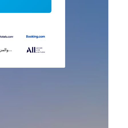
...والمز