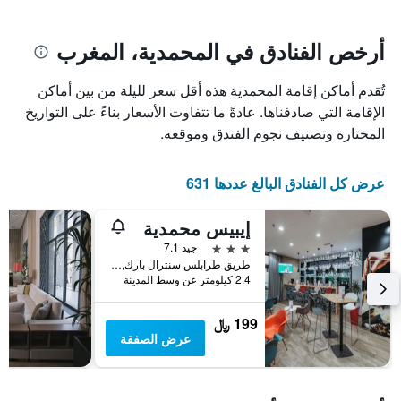
يتضمن
بالنجوم.
يتضمن
المخطط
1
المخطط
أرخص الفنادق في المحمدية، المغرب
1
محور
X
محور
تُقدم أماكن إقامة المحمدية هذه أقل سعر لليلة من بين أماكن
Y
الذي
الذي
يعرض
الإقامة التي صادفناها. عادةً ما تتفاوت الأسعار بناءً على التواريخ
عدد
يعرض
المختارة وتصنيف نجوم الفندق وموقعه.
الأيام
متوسط
قبل
سعر
غرفة
الإقامة
عرض كل الفنادق البالغ عددها 631
في
يتضمن
عطلة
المخطط
إيبيس محمدية
نهاية
التالي
1
هذا
3 نجوم
جيد 7.1
محور
الأسبوع
طريق طرابلس سنترال بارك, المحمدية, المغرب
Y
خلال
2.4 كيلومتر عن وسط المدينة
آخر
الذي
3
يعرض
199 ﷼
أيام
متوسط
عرض الصفقة
سعر
غرفة