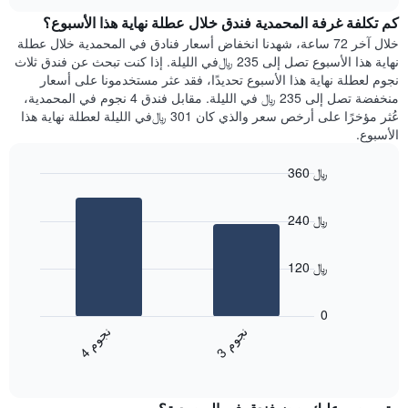
هذه
chart
محور
كم تكلفة غرفة المحمدية فندق خلال عطلة نهاية هذا الأسبوع؟
الليلة
Y
الذي
خلال آخر 72 ساعة، شهدنا انخفاض أسعار فنادق في المحمدية خلال عطلة
الذي
عُثر
نهاية هذا الأسبوع تصل إلى 235 ﷼في الليلة. إذا كنت تبحث عن فندق ثلاث
يعرض
عليه
نجوم لعطلة نهاية هذا الأسبوع تحديدًا، فقد عثر مستخدمونا على أسعار
متوسط
خلال
منخفضة تصل إلى 235 ﷼ في الليلة. مقابل فندق 4 نجوم في المحمدية،
سعر
آخر
عُثر مؤخرًا على أرخص سعر والذي كان 301 ﷼في الليلة لعطلة نهاية هذا
غرفة
3
الأسبوع.
أيام
مع
360 ﷼
التصنيف
Bar
حسب
Chart
graphic.
chart
النجوم
240 ﷼
with
يتضمن
2
المخطط
bars.
1
120 ﷼
محور
يعرض
X
المخطط
0
التي
التالي
ن
م
ن
م
تعرض
متوسط
3
ج
و
4
ج
و
فئات
End
سعر
of
الفنادق
الغرفة
interactive
بالنجوم.
خلال
chart
يتضمن