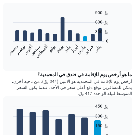
900 ﷼
Bar
Chart
600 ﷼
graphic.
chart
with
300 ﷼
12
bars.
0
فبراير
مايو
أغسطس
نوفمبر
يناير
أبريل
يوليو
أكتوبر
مارس
يونيو
سبتمبر
ديسمبر
يعرض
المخطط
End
of
التالي
interactive
متوسط
chart
سعر
ما هو أرخص يوم للإقامة في فندق في المحمدية؟
غرفة
أرخص يوم للإقامة في المحمدية هو الاثنين (244 ﷼). من ناحية أخرى،
كل
يمكن للمسافرين توقع دفع أعلى سعر في الأحد، عندما يكون السعر
شهر
المتوسط لليلة الواحدة 417 ﷼.
يتضمن
المخطط
450 ﷼
1
Bar
محور
Chart
300 ﷼
graphic.
chart
X
with
الذي
150 ﷼
7
يعرض
bars.