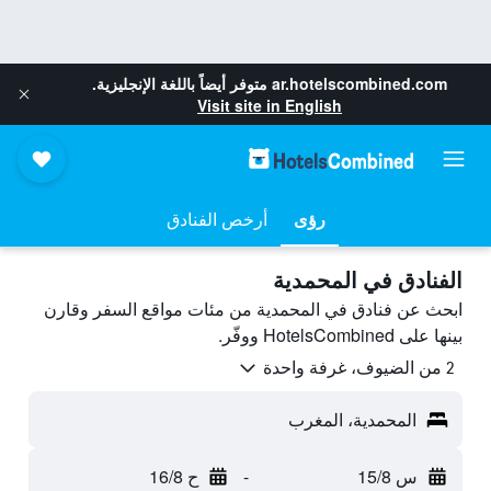
ar.hotelscombined.com
متوفر أيضاً باللغة الإنجليزية.
Visit site in English
رؤى
أرخص الفنادق
الفنادق في المحمدية
ابحث عن فنادق في المحمدية من مئات مواقع السفر وقارن
بينها على HotelsCombined ووفّر.
2 من الضيوف، غرفة واحدة
المحمدية، المغرب
س 15/8
-
ح 16/8