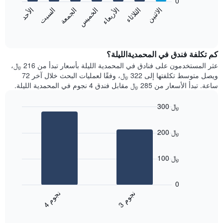
0
الشهور.
الاثنين
الثلاثاء
الأربعاء
الخميس
الجمعة
السبت
الأحد
يتضمن
يعرض
المخطط
المخطط
End
التالي
of
التالي
interactive
1
متوسط
chart
محور
سعر
كم تكلفة فندق في المحمديةالليلة؟
Y
غرفة
عثر المستخدمون على فنادق في المحمدية الليلة بأسعار تبدأ من 216 ﷼،
الذي
كل
ويصل متوسط تكلفتها إلى 322 ﷼، وفقًا لعمليات البحث خلال آخر 72
يعرض
يوم
ساعة. تبدأ الأسعار من 285 ﷼ مقابل فندق 4 نجوم في المحمدية الليلة.
متوسط
في
سعر
الأسبوع
300 ﷼
غرفة
يتضمن
Bar
المخطط
Chart
graphic.
chart
1
200 ﷼
with
محور
2
X
bars.
الذي
100 ﷼
يعرض
يعرض
أيام
المخطط
0
الأسبوع.
التالي
ن
م
ن
م
يتضمن
متوسط
3
ج
و
4
ج
و
المخطط
End
سعر
of
التالي
الغرفة
interactive
1