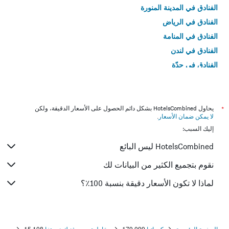
الفنادق في المدينة المنورة
الفنادق في الرياض
الفنادق في المنامة
الفنادق في لندن
الفنادق في جدّة
الفنادق في القاهرة
*
يحاول HotelsCombined بشكل دائم الحصول على الأسعار الدقيقة، ولكن
لا يمكن ضمان الأسعار
.
إليك السبب:
HotelsCombined ليس البائع
نقوم بتجميع الكثير من البيانات لك
لماذا لا تكون الأسعار دقيقة بنسبة 100٪؟
الصفحة الرئيسية
كرواتيا
179,099
مقاطعة دوبروفنيك-نيريتفا
15,108