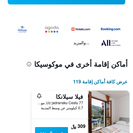
...والمزيد
أماكن إقامة أخرى في موكوسيكا
عرض كافة أماكن إقامة 119
فيلا سيلانكا
Uz jadransku Cestu 77, موكوسيكا, كرواتيا
0.7 كيلومتر عن وسط المدينة
309 ﷼