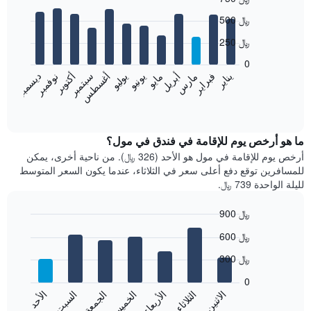
Bar
Chart
500 ﷼
graphic.
chart
with
250 ﷼
12
bars.
0
نوفمبر
فبراير
مايو
أغسطس
يناير
أبريل
يوليو
أكتوبر
مارس
يونيو
سبتمبر
ديسمبر
يعرض
المخطط
End
of
التالي
interactive
متوسط
chart
سعر
ما هو أرخص يوم للإقامة في فندق في مول؟
غرفة
أرخص يوم للإقامة في مول هو الأحد (326 ﷼). من ناحية أخرى، يمكن
كل
للمسافرين توقع دفع أعلى سعر في الثلاثاء، عندما يكون السعر المتوسط
شهر
لليلة الواحدة 739 ﷼.
يتضمن
المخطط
900 ﷼
1
Bar
محور
Chart
600 ﷼
graphic.
chart
X
with
الذي
300 ﷼
7
يعرض
bars.
0
الشهور.
الاثنين
الثلاثاء
الأربعاء
الخميس
الجمعة
السبت
الأحد
يتضمن
يعرض
المخطط