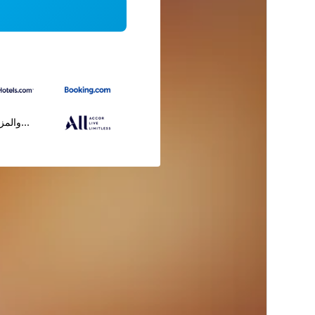
...والمز