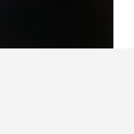
الصفحة الرئيسية
أسبانيا
354,067
مولينوس
حقائق حول الإقامة
ما هي المدن الأخرى التي يمكنك الإقام
بالإضافة إلى مولينوس، يختار المسافرون