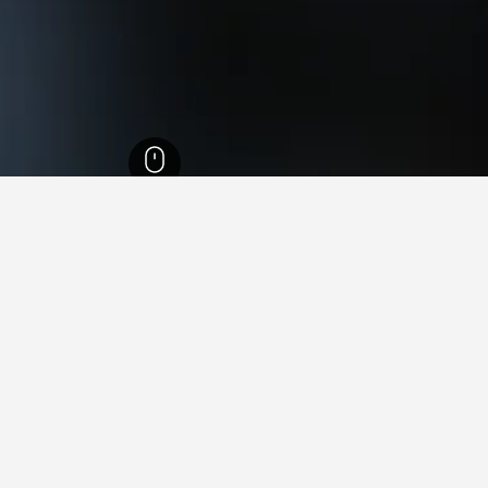
2
 في مولينوس, منطقة أراغون
ة فيها عند زيارة منطقة أراغون؟
 زيارة سرقسطة عند زيارة منطقة أراغون. يعد بيرخي أيضاً خياراً رائجا