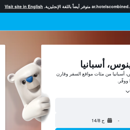
ar.hotelscombined
متوفر أيضاً باللغة الإنجليزية.
Visit site in English
نوس، أسبانيا
 أسبانيا من مئات مواقع السفر وقارن
-
ج 14/8