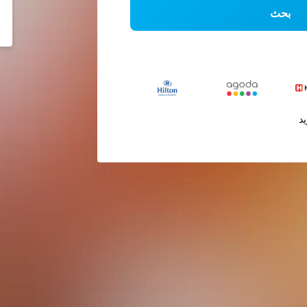
بحث
يد