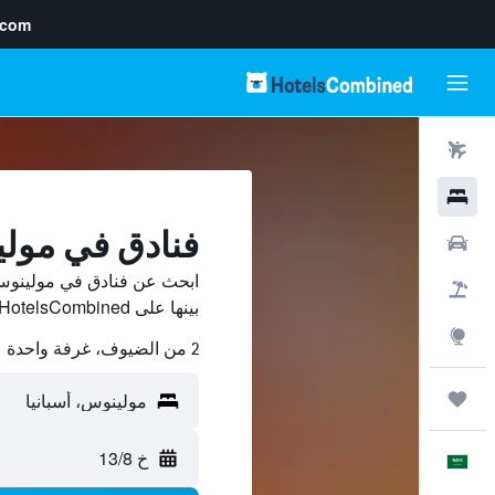
.com
رحلات طيران
فنادق
فنادق في مولي
سيارات
ابحث عن فنادق في مولينوس،
حزم العروض
بينها على HotelsCombined ووفّر.
استكشاف
2 من الضيوف، غرفة واحدة
رحلات
خ 13/8
العَرَبِيَّة