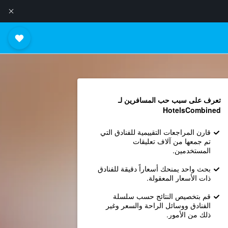
تعرف على سبب حب المسافرين لـ
HotelsCombined
قارن المراجعات التقييمية للفنادق التي
تم جمعها من آلاف تعليقات
المستخدمين.
بحث واحد يمنحك أسعاراً دقيقة للفنادق
ذات الأسعار المعقولة.
قم بتخصيص النتائج حسب سلسلة
الفنادق ووسائل الراحة والسعر وغير
ذلك من الأمور.