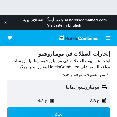
ar.hotelscombined.com
متوفر أيضاً باللغة الإنجليزية.
Visit site in English
إيجارات العطلات في مومباروشيو
ابحث عن بيوت العطلات في مومباروشيو، إيطاليا من مئات
مواقع السفر على HotelsCombined وقارن بينها ووفّر.
2 من الضيوف، غرفة واحدة
مومباروشيو، إيطاليا
خ 13/8
-
ج 14/8
بحث