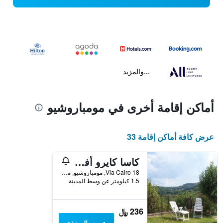
...والمزيد
أماكن إقامة أخرى في مومباروشيو
عرض كافة أماكن إقامة 33
كاسا كايرو أفيتاكاميري
Via Cairo 18, مومباروشيو, مقاطعة بيزارو وأوربينو, إيطاليا
1.5 كيلومتر عن وسط المدينة
236 ﷼