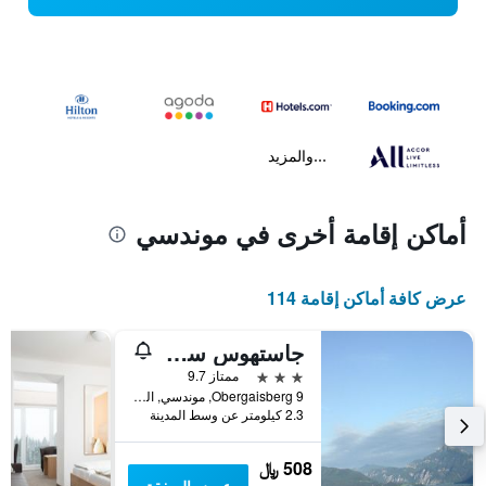
...والمزيد
أماكن إقامة أخرى في موندسي
عرض كافة أماكن إقامة 114
جاستهوس ستابايير
3 نجوم
ممتاز 9.7
Obergaisberg 9, موندسي, النمسا العليا, النمسا
2.3 كيلومتر عن وسط المدينة
508 ﷼