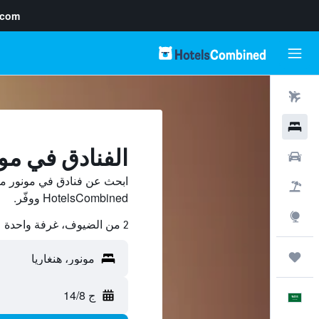
.com
رحلات طيران
فنادق
الفنادق في مو
سيارات
ابحث عن فنادق في مونور من
حزم العروض
HotelsCombined ووفّر.
استكشاف
2 من الضيوف، غرفة واحدة
رحلات
ج 14/8
العَرَبِيَّة