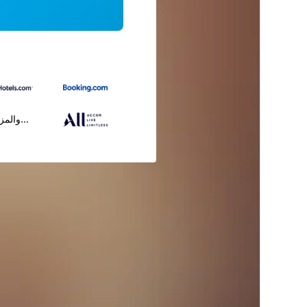
...والمز