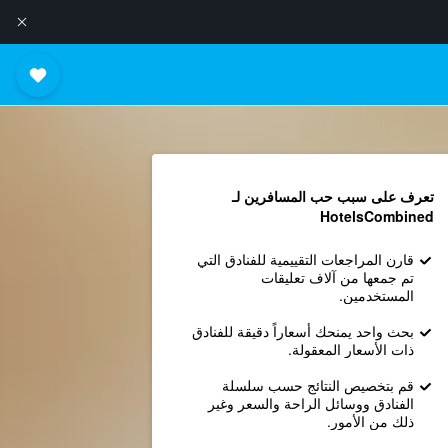
تعرف على سبب حب المسافرين لـ
HotelsCombined
قارن المراجعات التقييمية للفنادق التي
تم جمعها من آلاف تعليقات
المستخدمين.
بحث واحد يمنحك أسعاراً دقيقة للفنادق
ذات الأسعار المعقولة.
قم بتخصيص النتائج حسب سلسلة
الفنادق ووسائل الراحة والسعر وغير
ذلك من الأمور.