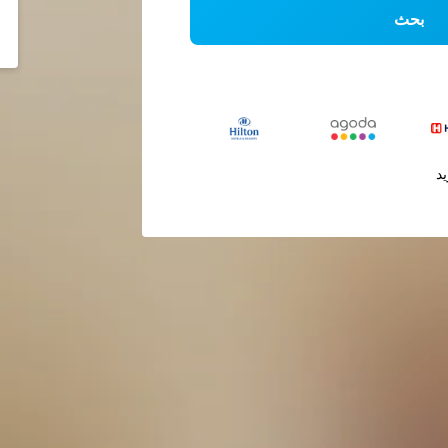
بحث
يد