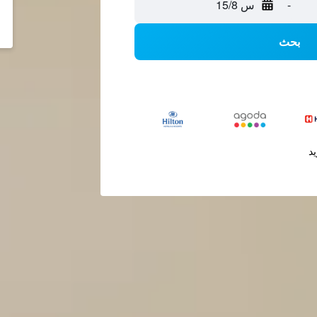
-
س 15/8
بحث
يد