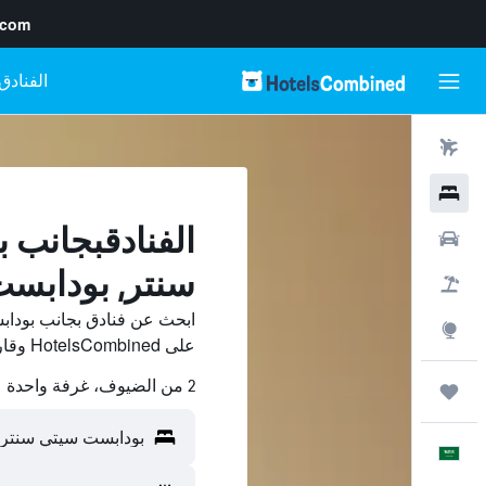
.com
رحلات طيران
فنادق
الفنادقبجانب 
سيارات
سنتر, بودابس
حزم العروض
ابحث عن فنادق بجانب بودا
استكشاف
على HotelsCombined وقارن بينها ووفّر.
2 من الضيوف، غرفة واحدة
رحلات
العَرَبِيَّة