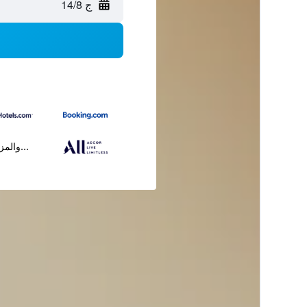
ج 14/8
...والمز