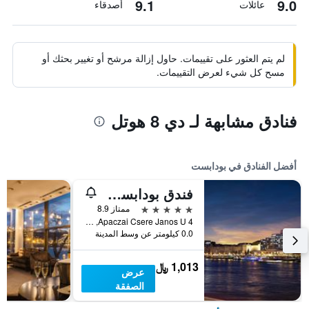
9.1
9.0
عائلات
أصدقاء
لم يتم العثور على تقييمات. حاول إزالة مرشح أو تغيير بحثك أو
مسح كل شيء لعرض التقييمات.
فنادق مشابهة لـ دي 8 هوتل
أفضل الفنادق في بودابست
فندق بودابست ماريوت
5 نجوم
ممتاز 8.9
Apaczai Csere Janos U 4, بودابست, هنغاريا
0.0 كيلومتر عن وسط المدينة
1,013 ﷼
عرض
الصفقة