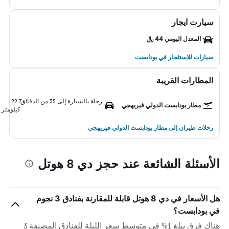
سيارت ايجار
المعدل اليومي 44 ﷼
سيارات للاستئجار في بودابست
المطارات القريبة
رحلة بالسيارة إلى 35 من الدقائق
22.7
مطار بودابست الدولي فيريهجي
كيلومتر
رحلات طيران إلى مطار بودابست الدولي فيريهجي
الأسئلة الشائعة عند حجز دي 8 هوتل
هل الأسعار في دي 8 هوتل قابلة للمقارنة بفنادق 3 نجوم
في بودابست؟
هناك فرق يبلغ 1% في متوسط ​​سعر الليلة للفنادق المصنفة 3