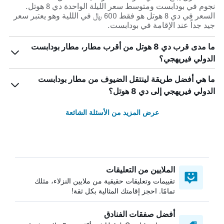
نجوم في بودابست ومتوسط ​​سعر الليلة الواحدة دي 8 هوتل.
السعر في دي 8 هوتل هو فقط 600 ﷼ في الللية وهو يعتبر سعر
جيد جداً عند الإقامة في بودابست.
ما مدى قرب دي 8 هوتل من أقرب مطار، مطار بودابست
الدولي فيريهجي؟
ما هي أفضل طريقة لينتقل الضيوف من مطار بودابست
الدولي فيريهجي إلى دي 8 هوتل؟
عرض المزيد من الأسئلة الشائعة
الملايين من التعليقات
تقييمات وتعليقات حقيقية من ملايين النزلاء، مثلك
تمامًا. احجز إقامتك المثالية بكل ثقة!
أفضل صفقات الفنادق