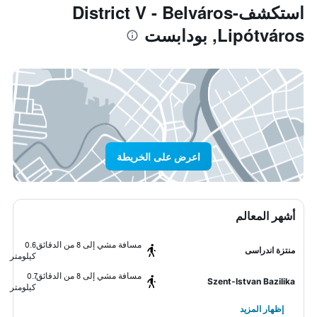
استكشفDistrict V - Belváros-
Lipótváros, بودابست
اعرض على الخريطة
أشهر المعالم
مسافة مشي إلى 8 من الدقائق
0.6
منتزة اندراسى
كيلومتر
مسافة مشي إلى 8 من الدقائق
0.7
Szent-Istvan Bazilika
كيلومتر
إظهار المزيد