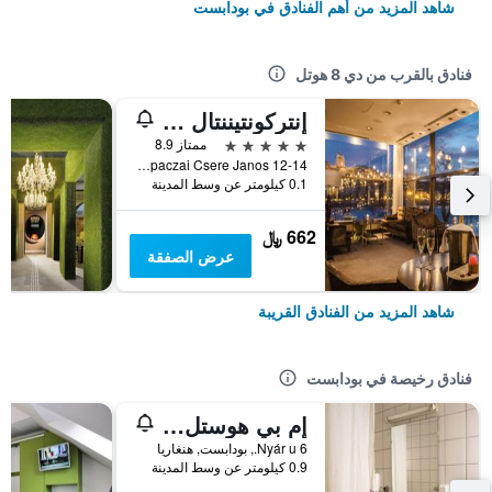
شاهد المزيد من أهم الفنادق في بودابست
فنادق بالقرب من دي 8 هوتل
إنتركونتيننتال بودابست
5 نجوم
ممتاز 8.9
Apaczai Csere Janos 12-14, بودابست, هنغاريا
0.1 كيلومتر عن وسط المدينة
662 ﷼
عرض الصفقة
شاهد المزيد من الفنادق القريبة
فنادق رخيصة في بودابست
إم بي هوستل بودابيست
6 Nyár u., بودابست, هنغاريا
0.9 كيلومتر عن وسط المدينة