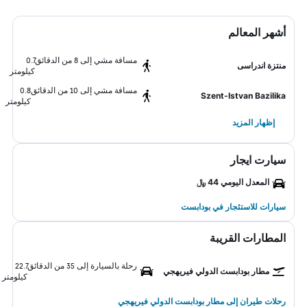
أشهر المعالم
مسافة مشي إلى 8 من الدقائق
0.7
منتزة اندراسى
كيلومتر
مسافة مشي إلى 10 من الدقائق
0.8
Szent-Istvan Bazilika
كيلومتر
إظهار المزيد
سيارت ايجار
المعدل اليومي 44 ﷼
سيارات للاستئجار في بودابست
المطارات القريبة
رحلة بالسيارة إلى 35 من الدقائق
22.7
مطار بودابست الدولي فيريهجي
كيلومتر
رحلات طيران إلى مطار بودابست الدولي فيريهجي