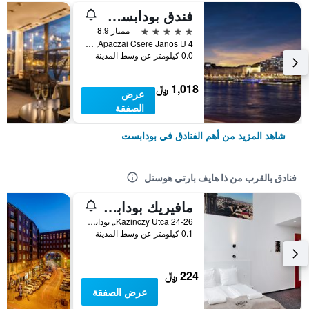
فندق بودابست ماريوت
5 نجوم
ممتاز 8.9
Apaczai Csere Janos U 4, بودابست, هنغاريا
0.0 كيلومتر عن وسط المدينة
1,018 ﷼
عرض
الصفقة
شاهد المزيد من أهم الفنادق في بودابست
فنادق بالقرب من ذا هايف بارتي هوستل
مافيريك بودابست سوهو
Kazinczy Utca 24-26., بودابست, هنغاريا
0.1 كيلومتر عن وسط المدينة
224 ﷼
عرض الصفقة