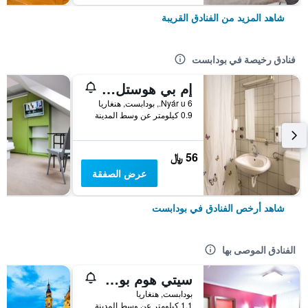
شاهد المزيد من الفنادق القريبة
فنادق رخيصة في بودابست
إم بي هوستل بودابيست
6 Nyár u., بودابست, هنغاريا
0.9 كيلومتر عن وسط المدينة
56 ﷼
عرض الصفقة
شاهد أرخص الفنادق في بودابست
الفنادق الموصى بها
سيتي هوم بودابيست
بودابست, هنغاريا
1.1 كيلومتر عن وسط المدينة