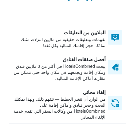
الملايين من التعليقات
تقييمات وتعليقات حقيقية من ملايين النزلاء، مثلك
تمامًا. احجز إقامتك المثالية بكل ثقة!
أفضل صفقات الفنادق
يبحث HotelsCombined في أكثر من 3 ملايين فندق
ومكان إقامة ويجمعهم في مكان واحد حتى تتمكن من
مقارنة أماكن الإقامة المثالية.
إلغاء مجاني
من الوارد أن تتغير الخطط — نتفهم ذلك. ولهذا يمكنك
البحث وحجز فنادق وأماكن إقامة على
HotelsCombined من وكالات السفر التي تقدم خدمة
الإلغاء المجاني