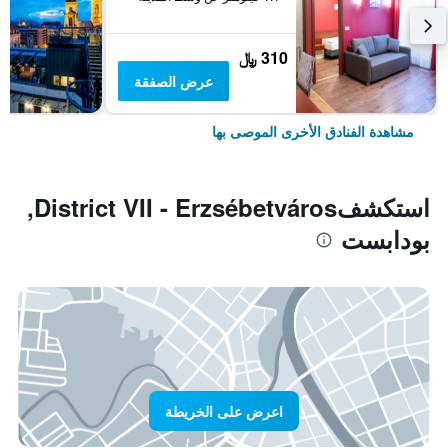
310 ﷼
عرض الصفقة
مشاهدة الفنادق الأخرى الموصى بها
استكشفDistrict VII - Erzsébetváros,
بودابست
اعرض على الخريطة