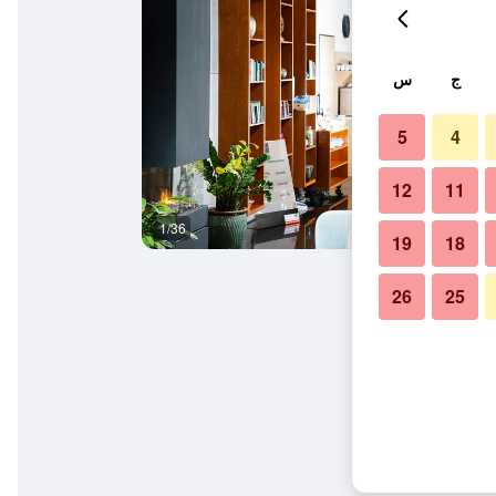
ج
س
5
4
12
11
1/36
آخر
19
18
26
25