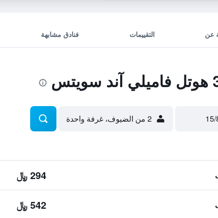
 عن
التقييمات
فنادق مشابهة
2 من الضيوف، غرفة واحدة
294 ﷼
542 ﷼