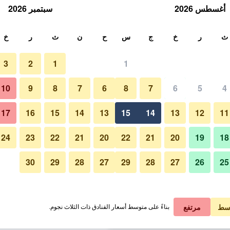
أغسطس 2026
سبتمبر 2026
ث
ث
ر
خ
ج
س
ح
ن
ث
ر
خ
3
2
1
1
لة الواحدة
10
9
8
7
6
8
7
6
5
4
ردهة
لي في الليلة
17
16
15
14
13
15
14
13
12
11
 ﷼
عرض الصفقة
24
23
22
21
20
22
21
20
19
18
30
29
28
27
29
28
27
26
25
صور لـ بو33 هوتل فاميلي آند سويتس
 ﷼
عرض الصفقة
 ﷼
عرض الصفقة
سط
مرتفع
بناءً على متوسط أسعار الفنادق ذات الثلاث نجوم.