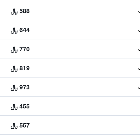
588 ﷼
644 ﷼
770 ﷼
819 ﷼
973 ﷼
455 ﷼
557 ﷼