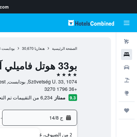
.com
رحلات طيران
الصفحة الرئيسية
هنغاريا
30,670
بودابست
3
فنادق
بو33 هوتل فاميلي آند سويتس
سيارات
4 نجوم
حزم العروض
Szövetség U. 33, 1074, بودابست, Budapest, هنغاريا
+36 1796 3270
استكشاف
ممتاز
6,234 من التقييمات تم التحقق منها
9.3
رحلات
ج 14/8
-
2 من الضيوف، غرفة واحدة