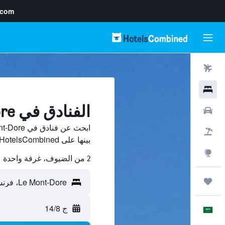
.com
رحلات طيران
فنادق
الفنادق في Le Mont-Dore
سيارات
حزم العروض
بينها على HotelsCombined ووفّر.
استكشاف
2 من الضيوف، غرفة واحدة
رحلات
ج 14/8
العَرَبِيَّة