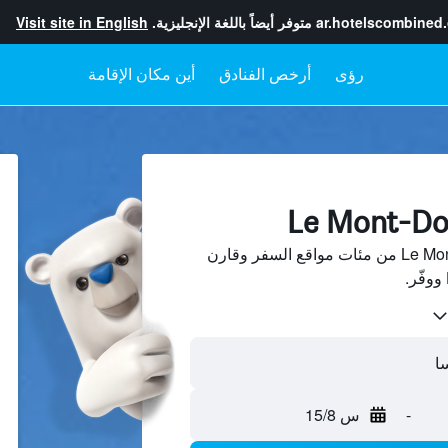
ar.hotelscombined
متوفر أيضاً باللغة الإنجليزية.
Visit site in English
رؤى
أرخص الفنادق
أين مكان الإقامة
ابحث عن فنادق في Le Mont-Dore من مئات مواقع السفر وقارن
-
س 15/8