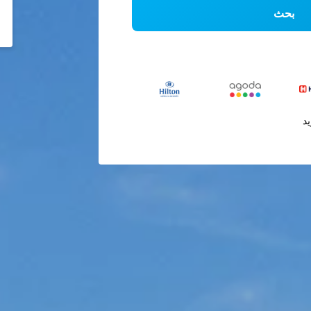
بحث
يد