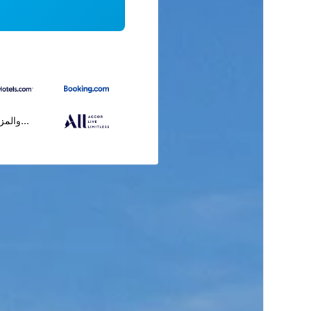
...والمز