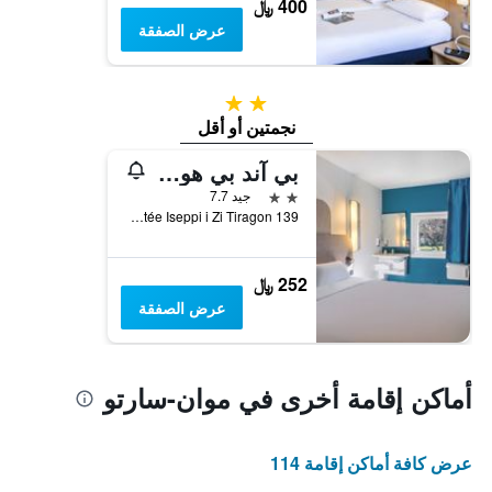
400 ﷼
عرض الصفقة
2 نجمتين
نجمتين أو أقل
بي آند بي هوتل كان موان سارتو
2 نجمتين
جيد 7.7
139 Montée Iseppi i Zi Tiragon, موان-سارتو, إقليم الألب البحري, فرنسا
252 ﷼
عرض الصفقة
أماكن إقامة أخرى في موان-سارتو
عرض كافة أماكن إقامة 114