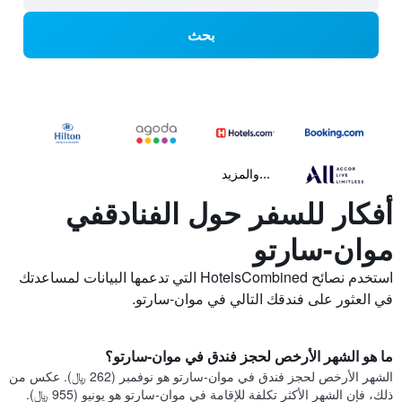
بحث
...والمزيد
أفكار للسفر حول الفنادقفي
موان-سارتو
استخدم نصائح HotelsCombined التي تدعمها البيانات لمساعدتك
في العثور على فندقك التالي في موان-سارتو.
ما هو الشهر الأرخص لحجز فندق في موان-سارتو؟
الشهر الأرخص لحجز فندق في موان-سارتو هو نوفمبر (262 ﷼). عكس من
ذلك، فإن الشهر الأكثر تكلفة للإقامة في موان-سارتو هو يونيو (955 ﷼).