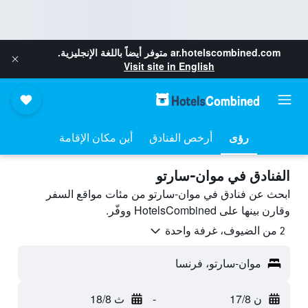
ar.hotelscombined.com
متوفر أيضاً باللغة الإنجليزية.
Visit site in English
رؤى
أرخص الفنادق
أين مكان الإقامة
الفنادق في موان-سارتو
ابحث عن فنادق في موان-سارتو من مئات مواقع السفر
وقارن بينها على HotelsCombined ووفّر.
2 من الضيوف، غرفة واحدة
موان-سارتو، فرنسا
ن 17/8
-
ث 18/8