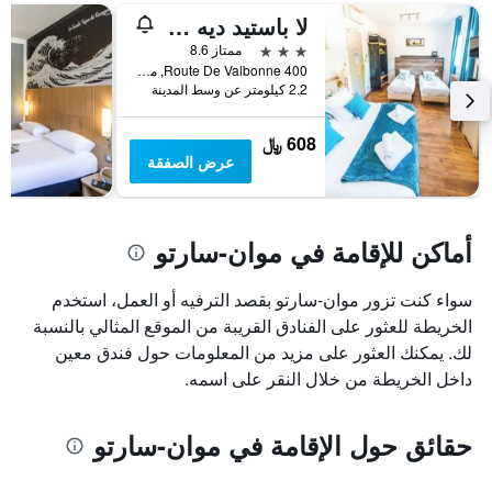
لا باستيد ديه جولف
3 نجوم
ممتاز 8.6
400 Route De Valbonne, موان-سارتو, إقليم الألب البحري, فرنسا
2.2 كيلومتر عن وسط المدينة
608 ﷼
عرض الصفقة
أماكن للإقامة في موان-سارتو
سواء كنت تزور موان-سارتو بقصد الترفيه أو العمل، استخدم
الخريطة للعثور على الفنادق القريبة من الموقع المثالي بالنسبة
لك. يمكنك العثور على مزيد من المعلومات حول فندق معين
داخل الخريطة من خلال النقر على اسمه.
حقائق حول الإقامة في موان-سارتو