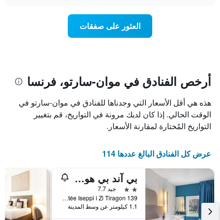
سعر
chart
محور
غرفة
Y
عند
العثور على صفقات
الذي
اقتراب
يعرض
تاريخ
متوسط
الإقامة
سعر
يتضمن
غرفة
المخطط
1
أرخص الفنادق في موان-سارتو، فرنسا
محور
X
هذه هي أقل الأسعار التي وجدناها للفنادق في موان-سارتو في
الذي
يعرض
الوقت الحالي. إذا كان لديك مرونة في التواريخ، قم بتغيير
عدد
التواريخ المُختارة لمقارنة الأسعار.
الأيام
قبل
الإقامة
عرض كل الفنادق البالغ عددها 114
يتضمن
المخطط
بي آند بي هوتل كان موان سارتو
التالي
1
2 نجمتين
جيد 7.7
محور
139 Montée Iseppi i Zi Tiragon, موان-سارتو, إقليم الألب البحري, فرنسا
Y
1.1 كيلومتر عن وسط المدينة
الذي