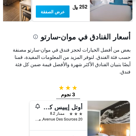
يعرض
252 ﷼
متوسط
عرض الصفقة
سعر
غرفة
أسعار الفنادق في موان-سارتو
بعض من أفضل الخيارات لحجز فندق في موان-سارتو مصنفة
حسب فئة الفندق. لنوفر المزيد من المعلومات المفيدة، قمنا
أيضًا بتبيان الفنادق الأكثر شهرة والأفضل قيمة ضمن كل فئة
فندق.
3 نجوم
3 نجوم
أوتل إيبيس كانز موانز سارتو
3 نجوم
ممتاز 8.2
20 Avenue Des Sources, موان-سارتو, إقليم الألب البحري, فرنسا