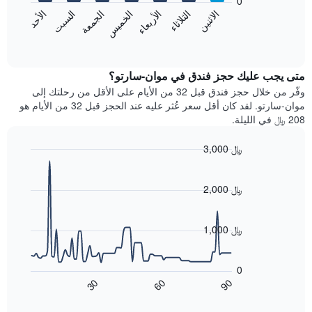
0
الشهور.
الاثنين
الخميس
الأحد
الأربعاء
السبت
الثلاثاء
الجمعة
يتضمن
يعرض
المخطط
المخطط
End
التالي
of
التالي
interactive
1
متوسط
chart
محور
سعر
متى يجب عليك حجز فندق في موان-سارتو؟
Y
غرفة
وفّر من خلال حجز فندق قبل 32 من الأيام على الأقل من رحلتك إلى
الذي
كل
موان-سارتو. لقد كان أقل سعر عُثر عليه عند الحجز قبل 32 من الأيام هو
يعرض
يوم
208 ﷼ في الليلة.
متوسط
في
سعر
الأسبوع
3,000 ﷼
غرفة
يتضمن
Line
المخطط
Chart
graphic.
chart
1
with
2,000 ﷼
محور
90
X
data
الذي
points.
1,000 ﷼
يعرض
أيام
يعرض
الأسبوع.
المخطط
0
يتضمن
التالي
60
90
30
المخطط
كيفية
End
of
التالي
تغير
interactive
1