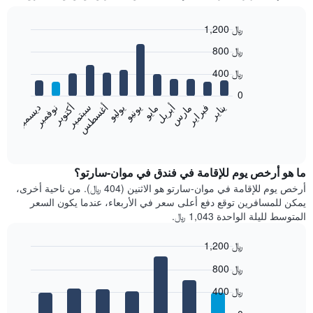
1,200 ﷼
Bar
Chart
800 ﷼
graphic.
chart
with
400 ﷼
12
bars.
0
فبراير
مايو
أغسطس
نوفمبر
يناير
أبريل
يوليو
أكتوبر
مارس
يونيو
سبتمبر
ديسمبر
يعرض
المخطط
End
of
التالي
interactive
متوسط
chart
سعر
ما هو أرخص يوم للإقامة في فندق في موان-سارتو؟
غرفة
أرخص يوم للإقامة في موان-سارتو هو الاثنين (404 ﷼). من ناحية أخرى،
كل
يمكن للمسافرين توقع دفع أعلى سعر في الأربعاء، عندما يكون السعر
شهر
المتوسط لليلة الواحدة 1,043 ﷼.
يتضمن
المخطط
1,200 ﷼
1
Bar
محور
Chart
800 ﷼
graphic.
chart
X
with
الذي
400 ﷼
7
يعرض
bars.