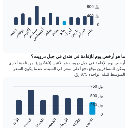
Bar
Chart
800 ﷼
graphic.
chart
with
400 ﷼
12
bars.
0
نوفمبر
فبراير
مايو
أغسطس
يناير
أبريل
يوليو
أكتوبر
مارس
يونيو
سبتمبر
ديسمبر
يعرض
المخطط
End
of
التالي
interactive
متوسط
chart
سعر
ما هو أرخص يوم للإقامة في فندق في جبل درويت؟
غرفة
أرخص يوم للإقامة في جبل درويت هو الاثنين (340 ﷼). من ناحية أخرى،
كل
يمكن للمسافرين توقع دفع أعلى سعر في السبت، عندما يكون السعر
شهر
المتوسط لليلة الواحدة 675 ﷼.
يتضمن
المخطط
750 ﷼
1
Bar
محور
Chart
500 ﷼
graphic.
chart
X
with
الذي
250 ﷼
7
يعرض
bars.
0
الشهور.
الاثنين
الثلاثاء
الأربعاء
الخميس
الجمعة
السبت
الأحد
يتضمن
يعرض
المخطط
المخطط
End