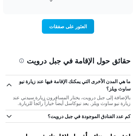
التالي
of
التالي
interactive
1
متوسط
chart
محور
سعر
Y
غرفة
العثور على صفقات
الذي
كل
يعرض
يوم
متوسط
في
سعر
الأسبوع
غرفة
يتضمن
المخطط
حقائق حول الإقامة في جبل درويت
1
محور
X
الذي
ما هي المدن الأخرى التي يمكنك الإقامة فيها عند زيارة نيو
يعرض
ساوث ويلز؟
أيام
الأسبوع.
بالإضافة إلى جبل درويت، يختار المسافرون زيارة سيدني عند
يتضمن
زيارة نيو ساوث ويلز. يعد نيوكاسل أيضاً خياراً رائجاً للزيارة.
المخطط
التالي
كم عدد الفنادق الموجودة في جبل درويت؟
1
محور
Y