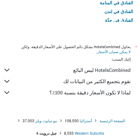
الفنادق في المنامة
الفنادق في لندن
الفنادق في جدّة
الفنادق في القاهرة
*
يحاول HotelsCombined بشكل دائم الحصول على الأسعار الدقيقة، ولكن
لا يمكن ضمان الأسعار
.
إليك السبب:
HotelsCombined ليس البائع
نقوم بتجميع الكثير من البيانات لك
لماذا لا تكون الأسعار دقيقة بنسبة 100٪؟
الصفحة الرئيسية
أستراليا
108,550
نيو ساوث ويلز
37,003
Western Suburbs
8,555
جبل درويت
4