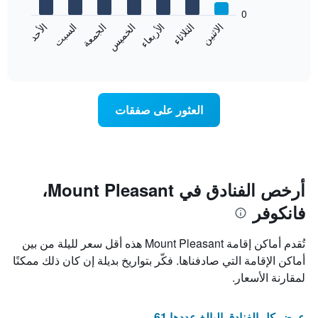
يعرض
bars.
0
الشهور.
الاثنين
الخميس
الأحد
الأربعاء
السبت
الثلاثاء
الجمعة
يتضمن
يعرض
المخطط
المخطط
End
التالي
of
التالي
interactive
1
متوسط
chart
محور
سعر
Y
غرفة
العثور على صفقات
الذي
كل
يعرض
يوم
متوسط
في
سعر
الأسبوع
غرفة
يتضمن
المخطط
أرخص الفنادق في Mount Pleasant،
1
فانكوفر
محور
X
الذي
تُقدم أماكن إقامة Mount Pleasant هذه أقل سعر لليلة من بين
يعرض
أماكن الإقامة التي صادفناها. فكّر بتواريخ بديلة إن كان ذلك ممكنًا
أيام
لمقارنة الأسعار.
الأسبوع.
يتضمن
المخطط
عرض كل الفنادق البالغ عددها 61
التالي