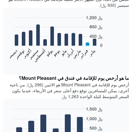
سبتمبر (930 ﷼).
1,200 ﷼
Bar
Chart
800 ﷼
graphic.
chart
with
400 ﷼
12
bars.
0
فبراير
مايو
أغسطس
نوفمبر
يناير
أبريل
يوليو
أكتوبر
مارس
يونيو
سبتمبر
ديسمبر
يعرض
المخطط
End
of
التالي
interactive
متوسط
chart
سعر
ما هو أرخص يوم للإقامة في فندق في Mount Pleasant؟
غرفة
أرخص يوم للإقامة في Mount Pleasant هو الاثنين (296 ﷼). من ناحية
كل
أخرى، يمكن للمسافرين توقع دفع أعلى سعر في الأربعاء، عندما يكون
شهر
السعر المتوسط لليلة الواحدة 1,263 ﷼.
يتضمن
المخطط
1,500 ﷼
1
Bar
محور
Chart
1,000 ﷼
graphic.
chart
X
with
الذي
500 ﷼
7