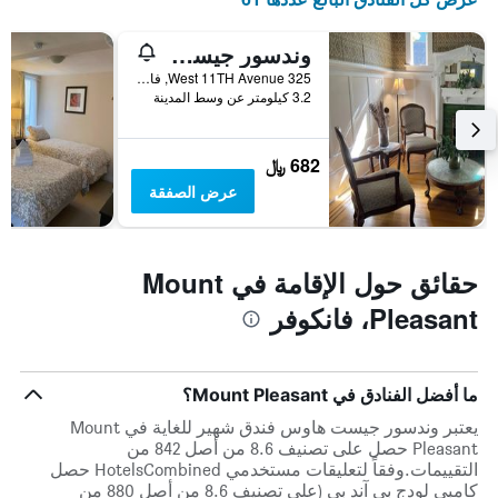
1
محور
وندسور جيست هاوس
Y
325 West 11TH Avenue, فانكوفر, BC, كندا
الذي
3.2 كيلومتر عن وسط المدينة
يعرض
متوسط
سعر
682 ﷼
غرفة
عرض الصفقة
حقائق حول الإقامة في Mount
Pleasant، فانكوفر
ما أفضل الفنادق في Mount Pleasant؟
يعتبر وندسور جيست هاوس فندق شهير للغاية في Mount
Pleasant حصل على تصنيف 8.6 من أصل 842 من
التقييمات.وفقاً لتعليقات مستخدمي HotelsCombined حصل
كامبي لودج بي آند بي (على تصنيف 8.6 من أصل 880 من