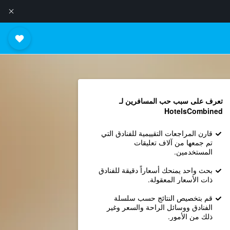
تعرف على سبب حب المسافرين لـ
HotelsCombined
قارن المراجعات التقييمية للفنادق التي
تم جمعها من آلاف تعليقات
المستخدمين.
بحث واحد يمنحك أسعاراً دقيقة للفنادق
ذات الأسعار المعقولة.
قم بتخصيص النتائج حسب سلسلة
الفنادق ووسائل الراحة والسعر وغير
ذلك من الأمور.