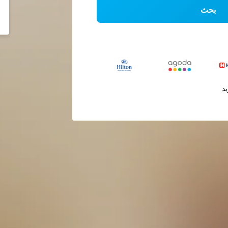
بحث
يد