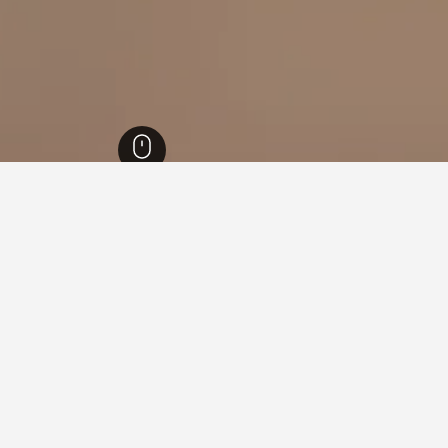
ا
26,343
مويستون
1
ة في مويستون
 فيها عند زيارة فيكتوريا؟
يارة ميلبورن عند زيارة فيكتوريا. يعد ابولو باي أيضاً خياراً رائجاً للزي