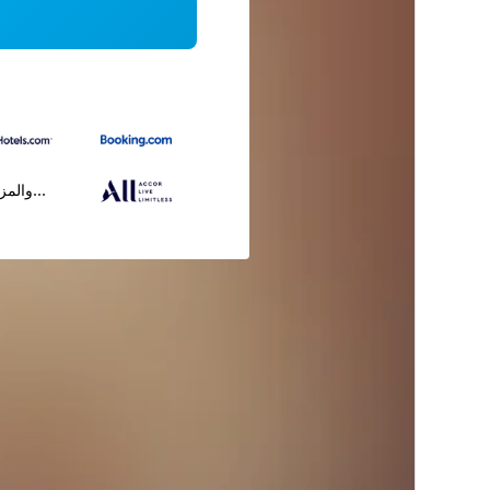
...والمز