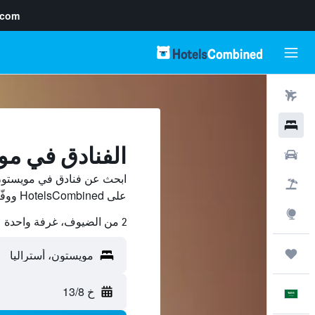
.com
رحلات طيران
فنادق
الفنادق في م
سيارات
ابحث عن فنادق في مويستون 
حزم العروض
على HotelsCombined ووفّر.
استكشاف
2 من الضيوف، غرفة واحدة
رحلات
خ 13/8
العَرَبِيَّة