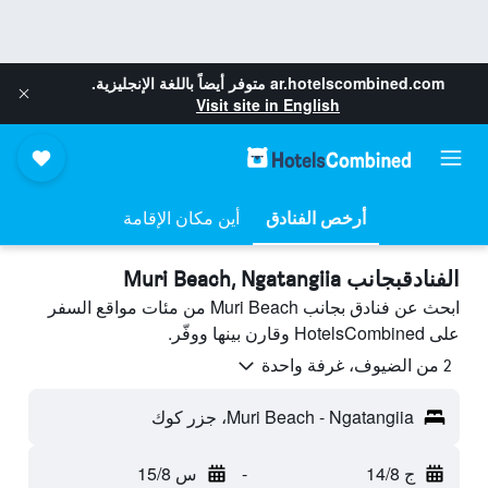
ar.hotelscombined.com
متوفر أيضاً باللغة الإنجليزية.
Visit site in English
أرخص الفنادق
أين مكان الإقامة
الفنادقبجانب Muri Beach, Ngatangiia
ابحث عن فنادق بجانب Muri Beach من مئات مواقع السفر
على HotelsCombined وقارن بينها ووفّر.
2 من الضيوف، غرفة واحدة
Muri Beach - Ngatangiia، جزر كوك
ج 14/8
-
س 15/8