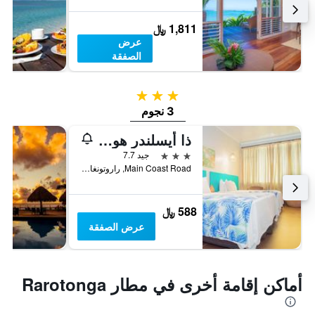
1,811 ﷼
عرض
الصفقة
3 نجوم
3 نجوم
ذا أيسلندر هوتل
3 نجوم
جيد 7.7
Main Coast Road, راروتونغا, جزر كوك
588 ﷼
عرض الصفقة
أماكن إقامة أخرى في مطار Rarotonga