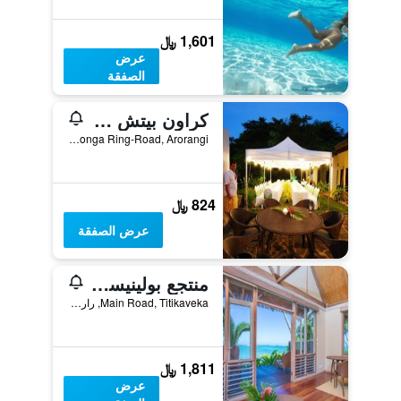
1,601 ﷼
عرض
الصفقة
كراون بيتش ريزورت آند سبا
Rarotonga Ring-Road, Arorangi, راروتونغا, جزر كوك
824 ﷼
عرض الصفقة
منتجع بولينيسيان ليتل
Main Road, Titikaveka, راروتونغا, جزر كوك
1,811 ﷼
عرض