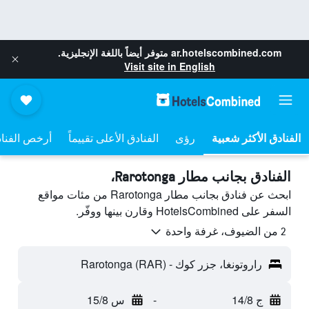
ar.hotelscombined.com
متوفر أيضاً باللغة الإنجليزية.
Visit site in English
رؤى
الفنادق الأعلى تقييماً
أرخص الفنا
الفنادق بجانب مطار Rarotonga،
ابحث عن فنادق بجانب مطار Rarotonga من مئات مواقع
السفر على HotelsCombined وقارن بينها ووفّر.
2 من الضيوف، غرفة واحدة
راروتونغا، جزر كوك - Rarotonga (RAR)
ج 14/8
-
س 15/8