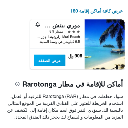
عرض كافة أماكن إقامة 180
موري بيتش كومبر
3 نجوم
ممتاز 8.9
Muri Beach, راروتونغا, جزر كوك
9.5 كيلومتر عن وسط المدينة
906 ﷼
عرض الصفقة
أماكن للإقامة في مطار Rarotonga
سواء حططت في مطار Rarotonga (RAR) للترفيه أو العمل،
استخدم الخريطة للعثور على الفنادق القريبة من الموقع المثالي
بالنسبة لك. سيؤدي النقر فوق اسم مكان إقامة إلى الكشف عن
المزيد من المعلومات والسماح لك بحجز ذلك الفندق المحدد.