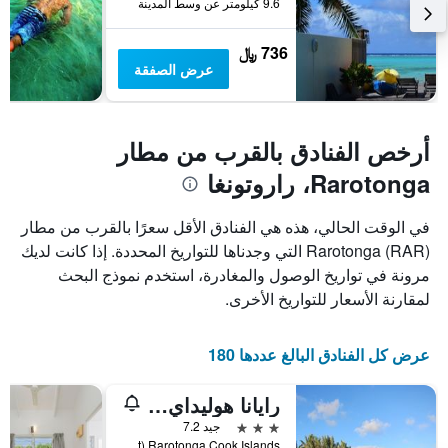
9.6 كيلومتر عن وسط المدينة
متوسط
سعر
غرفة
736 ﷼
عرض الصفقة
أرخص الفنادق بالقرب من مطار
Rarotonga، راروتونغا
في الوقت الحالي، هذه هي الفنادق الأقل سعرًا بالقرب من مطار
Rarotonga (RAR) التي وجدناها للتواريخ المحددة. إذا كانت لديك
مرونة في تواريخ الوصول والمغادرة، استخدم نموذج البحث
لمقارنة الأسعار للتواريخ الأخرى.
عرض كل الفنادق البالغ عددها 180
رايانا هوليداي أكوموديشن
3 نجوم
جيد 7.2
Box 72(Akapauo, Titikaveka, South East) Rarotonga Cook Islands, راروتونغا, جزر كوك