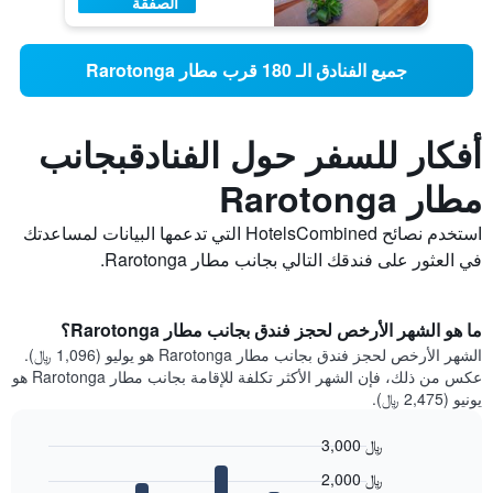
الصفقة
جميع الفنادق الـ 180 قرب مطار Rarotonga
أفكار للسفر حول الفنادقبجانب
مطار Rarotonga
استخدم نصائح HotelsCombined التي تدعمها البيانات لمساعدتك
في العثور على فندقك التالي بجانب مطار Rarotonga.
ما هو الشهر الأرخص لحجز فندق بجانب مطار Rarotonga؟
الشهر الأرخص لحجز فندق بجانب مطار Rarotonga هو يوليو (1,096 ﷼).
عكس من ذلك، فإن الشهر الأكثر تكلفة للإقامة بجانب مطار Rarotonga هو
يونيو (2,475 ﷼).
3,000 ﷼
Bar
Chart
2,000 ﷼
graphic.
chart