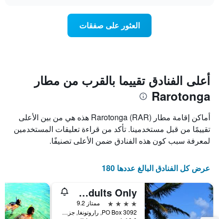
متوسط
chart
محور
سعر
Y
غرفة
العثور على صفقات
الذي
كل
يعرض
يوم
متوسط
في
سعر
الأسبوع
غرفة
يتضمن
المخطط
أعلى الفنادق تقييما بالقرب من مطار
1
Rarotonga
محور
X
الذي
أماكن إقامة مطار Rarotonga (RAR) هذه هي من بين الأعلى
يعرض
تقييمًا من قبل مستخدمينا. تأكد من قراءة تعليقات المستخدمين
أيام
لمعرفة سبب كون هذه الفنادق ضمن الأعلى تصنيفًا.
الأسبوع.
يتضمن
المخطط
عرض كل الفنادق البالغ عددها 180
التالي
1
محور
Muri Beach Hideaway - Adults Only
Y
4 نجوم
ممتاز 9.2
الذي
PO Box 3092, راروتونغا, جزر كوك
يعرض