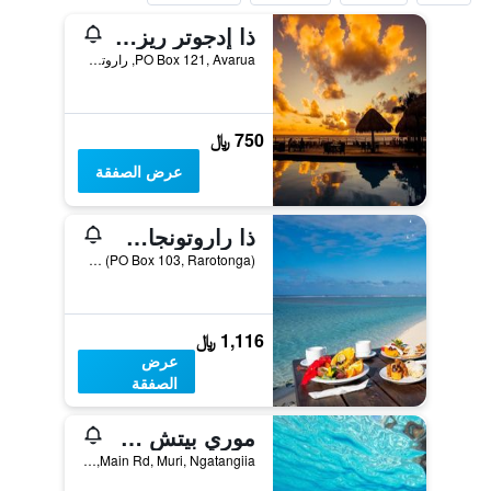
ذا إدجوتر ريزورت آند سبا
PO Box 121, Avarua, راروتونغا, جزر كوك
750 ﷼
عرض الصفقة
ذا راروتونجان بيتش ريزورت آند لاجوناريوم
Aroa Beach (PO Box 103, Rarotonga), راروتونغا, جزر كوك
1,116 ﷼
عرض
الصفقة
موري بيتش ريزورت
Main Rd, Muri, Ngatangiia, راروتونغا, جزر كوك