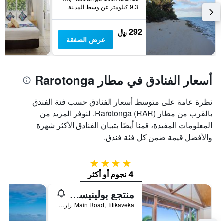
9.3 كيلومتر عن وسط المدينة
292 ﷼
عرض الصفقة
أسعار الفنادق في مطار Rarotonga
نظرة عامة على متوسط أسعار الفنادق حسب فئة الفندق
بالقرب من مطار Rarotonga (RAR). لنوفر المزيد من
المعلومات المفيدة، قمنا أيضًا بتبيان الفنادق الأكثر شهرة
والأفضل قيمة ضمن كل فئة فندق.
4 نجوم
4 نجوم أو أكثر
منتجع بولينيسيان ليتل
Main Road, Titikaveka, راروتونغا, جزر كوك