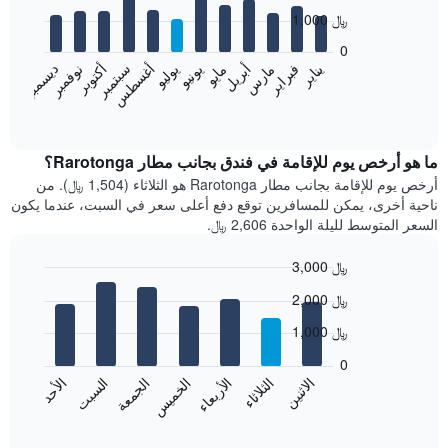
with
1,000 ﷼
12
bars.
0
فبراير
مايو
أغسطس
نوفمبر
يناير
أبريل
يوليو
أكتوبر
مارس
يونيو
سبتمبر
ديسمبر
يعرض
المخطط
End
of
التالي
interactive
متوسط
chart
سعر
ما هو أرخص يوم للإقامة في فندق بجانب مطار Rarotonga؟
غرفة
أرخص يوم للإقامة بجانب مطار Rarotonga هو الثلاثاء (1,504 ﷼). من
كل
ناحية أخرى، يمكن للمسافرين توقع دفع أعلى سعر في السبت، عندما يكون
شهر
السعر المتوسط لليلة الواحدة 2,606 ﷼.
يتضمن
المخطط
3,000 ﷼
1
Bar
محور
Chart
2,000 ﷼
graphic.
chart
X
with
الذي
1,000 ﷼
7
يعرض
bars.
0
الشهور.
الاثنين
الخميس
الأحد
الأربعاء
السبت
الثلاثاء
الجمعة
يتضمن
يعرض
المخطط
المخطط
End
التالي
of
التالي
interactive
1