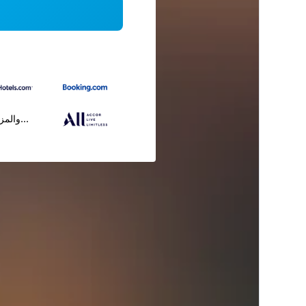
...والمز