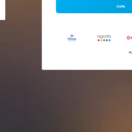
بحث
يد