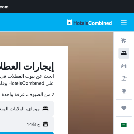
.com
رحلات طيران
فنادق
إيجارات العطل
سيارات
ابحث عن بيوت العطلات في 
حزم العروض
على HotelsCombined وقارن بينها ووفّر.
استكشاف
2 من الضيوف، غرفة واحدة
رحلات
ج 14/8
العَرَبِيَّة