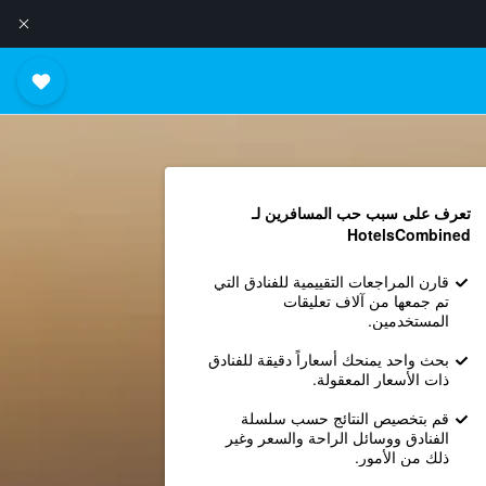
تعرف على سبب حب المسافرين لـ
HotelsCombined
قارن المراجعات التقييمية للفنادق التي
تم جمعها من آلاف تعليقات
المستخدمين.
بحث واحد يمنحك أسعاراً دقيقة للفنادق
ذات الأسعار المعقولة.
قم بتخصيص النتائج حسب سلسلة
الفنادق ووسائل الراحة والسعر وغير
ذلك من الأمور.