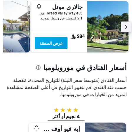
جالاري موتل
محور
Y
453 Tweed Valley Way, مورويلومبا, NSW, أستراليا
الذي
2.1 كيلومتر عن وسط المدينة
يعرض
متوسط
سعر
284 ﷼
غرفة
عرض الصفقة
أسعار الفنادق في مورويلومبا
أسعار الفنادق (متوسط سعر الليلة) للتواريخ المحددة، مُفصلة
حسب فئة الفندق. قم بتغيير التواريخ في أعلى الصفحة لمشاهدة
المزيد من الخيارات في مورويلومبا.
4 نجوم
4 نجوم أو أكثر
إيه فيو أوف ماونت وورنينج بد آند بريكفاست