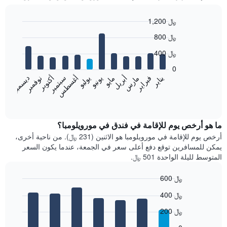
1,200 ﷼
Bar
Chart
800 ﷼
graphic.
chart
with
400 ﷼
12
bars.
0
فبراير
مايو
أغسطس
نوفمبر
يناير
أبريل
يوليو
أكتوبر
مارس
يونيو
سبتمبر
ديسمبر
يعرض
المخطط
End
of
التالي
interactive
متوسط
chart
سعر
ما هو أرخص يوم للإقامة في فندق في مورويلومبا؟
غرفة
أرخص يوم للإقامة في مورويلومبا هو الاثنين (231 ﷼). من ناحية أخرى،
كل
يمكن للمسافرين توقع دفع أعلى سعر في الجمعة، عندما يكون السعر
شهر
المتوسط لليلة الواحدة 501 ﷼.
يتضمن
المخطط
600 ﷼
1
Bar
محور
Chart
400 ﷼
graphic.
chart
X
with
الذي
200 ﷼
7
يعرض
bars.