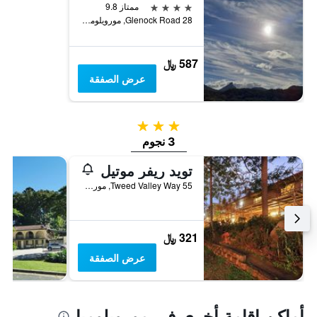
4 نجوم
ممتاز 9.8
28 Glenock Road, مورويلومبا, NSW, أستراليا
587 ﷼
عرض الصفقة
3 نجوم
3 نجوم
تويد ريفر موتيل
55 Tweed Valley Way, مورويلومبا, NSW, أستراليا
321 ﷼
عرض الصفقة
أماكن إقامة أخرى في مورويلومبا