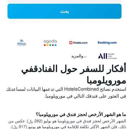
بحث
...والمزيد
أفكار للسفر حول الفنادقفي
مورويلومبا
استخدم نصائح HotelsCombined التي تدعمها البيانات لمساعدتك
في العثور على فندقك التالي في مورويلومبا.
ما هو الشهر الأرخص لحجز فندق في مورويلومبا؟
الشهر الأرخص لحجز فندق في مورويلومبا هو يوليو (282 ﷼). عكس من
ذلك، فإن الشهر الأكثر تكلفة للإقامة في مورويلومبا هو يونيو (917 ﷼).