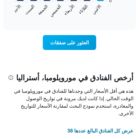
0
الشهور.
الاثنين
الثلاثاء
الأربعاء
الخميس
الجمعة
السبت
الأحد
يتضمن
يعرض
المخطط
المخطط
End
التالي
of
التالي
interactive
1
متوسط
chart
محور
سعر
Y
غرفة
العثور على صفقات
الذي
كل
يعرض
يوم
متوسط
في
سعر
الأسبوع
غرفة
يتضمن
المخطط
أرخص الفنادق في مورويلومبا، أستراليا
1
محور
هذه هي أقل الأسعار التي وجدناها للفنادق في مورويلومبا في
X
الذي
الوقت الحالي. إذا كانت لديك مرونة في تواريخ الوصول
يعرض
والمغادرة، استخدم نموذج البحث لمقارنة الأسعار للتواريخ
أيام
الأخرى.
الأسبوع.
يتضمن
المخطط
عرض كل الفنادق البالغ عددها 38
التالي
1