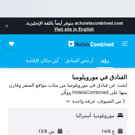
ar.hotelscombined.com
متوفر أيضاً باللغة الإنجليزية.
Visit site in English
رؤى
أرخص الفنادق
أين مكان الإقامة
الفنادق في مورويلومبا
ابحث عن فنادق في مورويلومبا من مئات مواقع السفر وقارن
بينها على HotelsCombined ووفّر.
2 من الضيوف، غرفة واحدة
مورويلومبا، أستراليا
ج 14/8
-
س 15/8