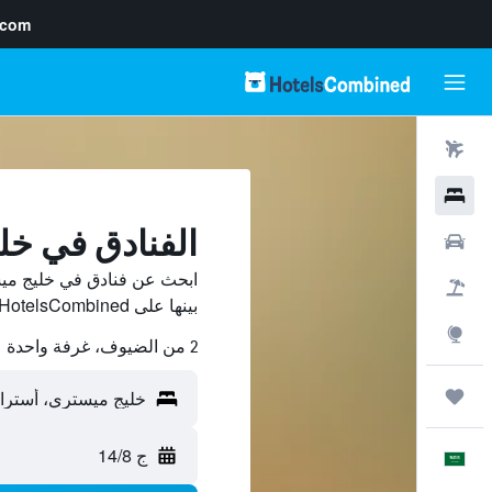
.com
رحلات طيران
فنادق
الفنادق في خل
سيارات
ابحث عن فنادق في خليج مي
حزم العروض
بينها على HotelsCombined ووفّر.
استكشاف
2 من الضيوف، غرفة واحدة
رحلات
ج 14/8
العَرَبِيَّة