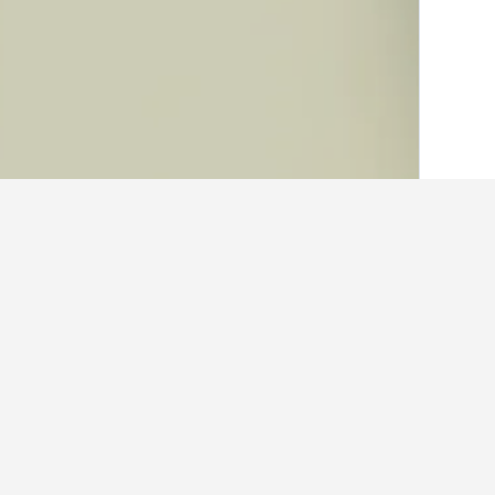
الصفحة الرئيسية
أستراليا
108,549
نيو ساو
حقائق حول الإقامة
ما هي المدن الأخرى التي يمكنك الإقامة
بالإضافة إلى خليج ميستري، يختار المساف