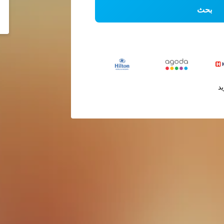
بحث
يد