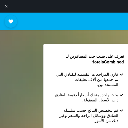
تعرف على سبب حب المسافرين لـ
HotelsCombined
قارن المراجعات التقييمية للفنادق التي
تم جمعها من آلاف تعليقات
المستخدمين.
بحث واحد يمنحك أسعاراً دقيقة للفنادق
ذات الأسعار المعقولة.
قم بتخصيص النتائج حسب سلسلة
الفنادق ووسائل الراحة والسعر وغير
ذلك من الأمور.