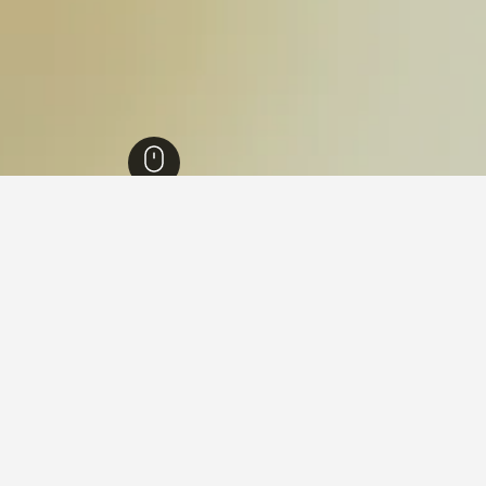
ث ويلز
36,998
South Coast
6,188
خليج ميستري
5
 في خليج ميستري
 فيها عند زيارة نيو ساوث ويلز؟
رون زيارة سيدني عند زيارة نيو ساوث ويلز. يعد نيوكاسل أيضاً خياراً را