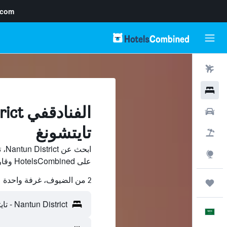
.com
رحلات طيران
فنادق
سيارات
تايتشونغ
حزم العروض
ابح
استكشاف
على HotelsCombined وقارن بينها ووفّر.
2 من الضيوف، غرفة واحدة
رحلات
العَرَبِيَّة