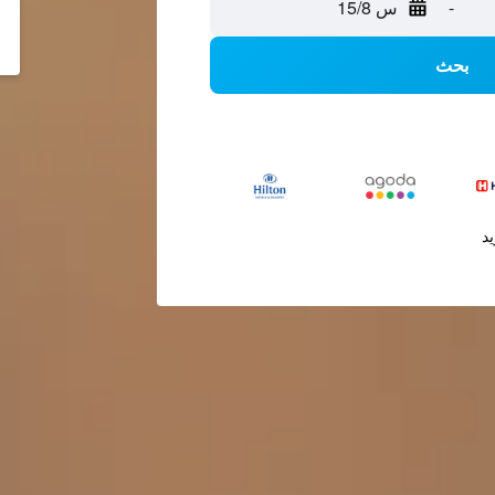
-
س 15/8
بحث
يد