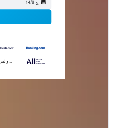
ج 14/8
...والمز