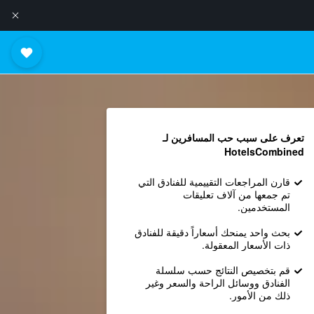
تعرف على سبب حب المسافرين لـ
HotelsCombined
قارن المراجعات التقييمية للفنادق التي
تم جمعها من آلاف تعليقات
المستخدمين.
بحث واحد يمنحك أسعاراً دقيقة للفنادق
ذات الأسعار المعقولة.
قم بتخصيص النتائج حسب سلسلة
الفنادق ووسائل الراحة والسعر وغير
ذلك من الأمور.