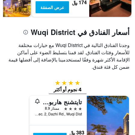
سعر
174 ﷼
غرفة
عرض الصفقة
أسعار الفنادق في Wuqi District
وجدنا الفنادق التالية في Wuqi District مع خيارات مختلفة
للأسعار وفئات الفنادق. لقد قمنا بتسليط الضوء على أماكن
الإقامة الأكثر شهرة وفقًا لمستخدمينا بالإضافة إلى أفضلها قيمة
ضمن كل فئة فندق.
4 نجوم
4 نجوم أو أكثر
تايتشنج هاربور هوتل
4 نجوم
ممتاز 8.9
No.388, Sec. 2, Dazhi Rd., Wuqi Dist., تايتشونغ, تايوان
383 ﷼