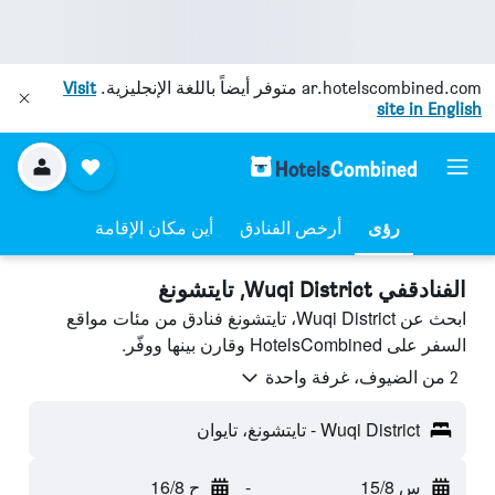
ar.hotelscombined.com
متوفر أيضاً باللغة الإنجليزية.
Visit
site in English
رؤى
أرخص الفنادق
أين مكان الإقامة
الفنادقفي Wuqi District, تايتشونغ
ابحث عن Wuqi District، تايتشونغ فنادق من مئات مواقع
السفر على HotelsCombined وقارن بينها ووفّر.
2 من الضيوف، غرفة واحدة
Wuqi District - تايتشونغ، تايوان
س 15/8
-
ح 16/8