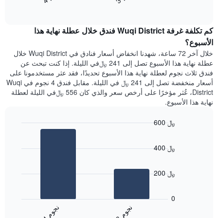
End
سعر
1
of
الغرفة
interactive
محور
هذه
chart
Y
كم تكلفة غرفة Wuqi District فندق خلال عطلة نهاية هذا
الليلة
الذي
الذي
الأسبوع؟
يعرض
عُثر
خلال آخر 72 ساعة، شهدنا انخفاض أسعار فنادق في Wuqi District خلال
متوسط
عليه
عطلة نهاية هذا الأسبوع تصل إلى 241 ﷼في الليلة. إذا كنت تبحث عن
سعر
خلال
فندق ثلاث نجوم لعطلة نهاية هذا الأسبوع تحديدًا، فقد عثر مستخدمونا على
غرفة
آخر
أسعار منخفضة تصل إلى 241 ﷼ في الليلة. مقابل فندق 4 نجوم في Wuqi
3
District، عُثر مؤخرًا على أرخص سعر والذي كان 556 ﷼في الليلة لعطلة
أيام
نهاية هذا الأسبوع.
مع
التصنيف
600 ﷼
حسب
النجوم
Bar
Chart
graphic.
يتضمن
chart
400 ﷼
with
المخطط
2
1
bars.
محور
200 ﷼
X
يعرض
التي
المخطط
تعرض
0
التالي
فئات
ن
م
ن
م
متوسط
الفنادق
3
ج
و
4
ج
و