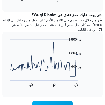
End
سعر
بالنجوم.
of
الغرفة
interactive
يتضمن
خلال
chart
المخطط
متى يجب عليك حجز فندق في Wuqi District؟
عطلة
1
نهاية
وفّر من خلال حجز فندق قبل 80 من الأيام على الأقل من رحلتك إلى Wuqi
محور
هذا
District. لقد كان أقل سعر عُثر عليه عند الحجز قبل 80 من الأيام هو
Y
الأسبوع
178 ﷼ في الليلة.
الذي
الذي
يعرض
عُثر
متوسط
1,800 ﷼
عليه
سعر
Line
Chart
خلال
الغرفة
graphic.
chart
آخر
هذه
with
1,200 ﷼
3
90
الليلة
أيام
data
الذي
points.
مع
عُثر
600 ﷼
التصنيف
عليه
حسب
يعرض
خلال
النجوم
المخطط
آخر
0
التالي
يتضمن
3
60
90
30
كيفية
المخطط
End
أيام
of
1
تغير
interactive
سعر
محور
chart
X
غرفة
عند
الذي