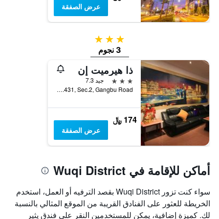
عرض الصفقة
3 نجوم
3 نجوم
ذا هيرميت إن
3 نجوم
جيد 7.3
No.22, Lane.431, Sec.2, Gangbu Road, تايتشونغ, تايوان
174 ﷼
عرض الصفقة
أماكن للإقامة في Wuqi District
سواء كنت تزور Wuqi District بقصد الترفيه أو العمل، استخدم
الخريطة للعثور على الفنادق القريبة من الموقع المثالي بالنسبة
لك. كميزة إضافية، يمكن للمستخدمين النقر على فندق يثير