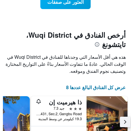
العثور على صفقات
يعرض
اقتراب
تاريخ
فئات
الإقامة
الفنادق
يتضمن
بالنجوم.
يتضمن
المخطط
1
المخطط
أرخص الفنادق في Wuqi District،
1
محور
تايتشونغ
X
محور
Y
الذي
الذي
يعرض
هذه هي أقل الأسعار التي وجدناها للفنادق في Wuqi District في
عدد
يعرض
الوقت الحالي. عادةً ما تتفاوت الأسعار بناءً على التواريخ المختارة
الأيام
متوسط
وتصنيف نجوم الفندق وموقعه.
قبل
سعر
غرفة
الإقامة
في
يتضمن
عرض كل الفنادق البالغ عددها 8
عطلة
المخطط
نهاية
التالي
1
هذا
ذا هيرميت إن
محور
الأسبوع
3 نجوم
جيد 7.3
Y
خلال
No.22, Lane.431, Sec.2, Gangbu Road, تايتشونغ, تايوان
آخر
الذي
19.3 كيلومتر عن وسط المدينة
3
يعرض
أيام
متوسط