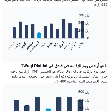
(635 ﷼).
750 ﷼
Bar
Chart
500 ﷼
graphic.
chart
with
250 ﷼
12
bars.
0
فبراير
مايو
أغسطس
نوفمبر
يناير
أبريل
يوليو
أكتوبر
مارس
يونيو
سبتمبر
ديسمبر
يعرض
المخطط
End
of
التالي
interactive
متوسط
chart
سعر
ما هو أرخص يوم للإقامة في فندق في Wuqi District؟
غرفة
أرخص يوم للإقامة في Wuqi District هو الخميس (194 ﷼). من ناحية
كل
أخرى، يمكن للمسافرين توقع دفع أعلى سعر في الجمعة، عندما يكون
شهر
السعر المتوسط لليلة الواحدة 480 ﷼.
يتضمن
المخطط
600 ﷼
1
Bar
محور
Chart
400 ﷼
graphic.
chart
X
with
الذي
200 ﷼
7