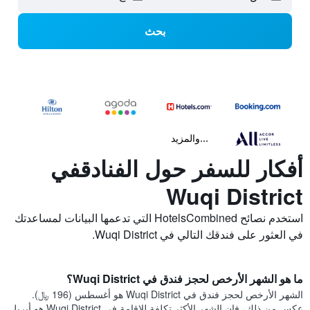
بحث
...والمزيد
أفكار للسفر حول الفنادقفي
Wuqi District
استخدم نصائح HotelsCombined التي تدعمها البيانات لمساعدتك
في العثور على فندقك التالي في Wuqi District.
ما هو الشهر الأرخص لحجز فندق في Wuqi District؟
الشهر الأرخص لحجز فندق في Wuqi District هو أغسطس (196 ﷼).
عكس من ذلك، فإن الشهر الأكثر تكلفة للإقامة في Wuqi District هو أبريل