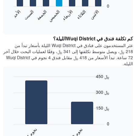
يعرض
bars.
0
الشهور.
الاثنين
الثلاثاء
الأربعاء
الخميس
الجمعة
السبت
الأحد
يتضمن
يعرض
المخطط
المخطط
End
التالي
of
التالي
interactive
1
متوسط
chart
محور
سعر
كم تكلفة فندق في Wuqi Districtالليلة؟
Y
غرفة
عثر المستخدمون على فنادق في Wuqi District الليلة بأسعار تبدأ من
الذي
كل
218 ﷼، ويصل متوسط تكلفتها إلى 341 ﷼، وفقًا لعمليات البحث خلال آخر
يعرض
يوم
72 ساعة. تبدأ الأسعار من 418 ﷼ مقابل فندق 4 نجوم في Wuqi District
متوسط
في
الليلة.
سعر
الأسبوع
غرفة
يتضمن
450 ﷼
المخطط
Bar
1
Chart
graphic.
chart
محور
300 ﷼
with
X
2
الذي
bars.
يعرض
150 ﷼
أيام
يعرض
الأسبوع.
المخطط
0
يتضمن
التالي
ن
م
ن
م
المخطط
متوسط
3
ج
و
4
ج
و
التالي