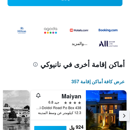
...والمزيد
أماكن إقامة أخرى في نانيوكي
عرض كافة أماكن إقامة 357
Maiyan
4 نجوم
جيد 6.8
Nanyuki-Doldol Road P.o Box 438, نانيوكي, كينيا
12.3 كيلومتر عن وسط المدينة
924 ﷼