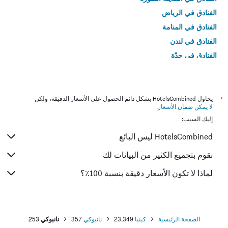
الفنادق في الرياض
الفنادق في المنامة
الفنادق في لندن
الفنادق في جدّة
الفنادق في القاهرة
*
يحاول HotelsCombined بشكل دائم الحصول على الأسعار الدقيقة، ولكن
لا يمكن ضمان الأسعار
.
إليك السبب:
HotelsCombined ليس البائع
نقوم بتجميع الكثير من البيانات لك
لماذا لا تكون الأسعار دقيقة بنسبة 100٪؟
الصفحة الرئيسية
كينيا
23,349
نانيوكي
357
نانيوكي
253