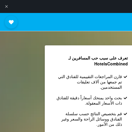
تعرف على سبب حب المسافرين لـ
HotelsCombined
قارن المراجعات التقييمية للفنادق التي
تم جمعها من آلاف تعليقات
المستخدمين.
بحث واحد يمنحك أسعاراً دقيقة للفنادق
ذات الأسعار المعقولة.
قم بتخصيص النتائج حسب سلسلة
الفنادق ووسائل الراحة والسعر وغير
ذلك من الأمور.