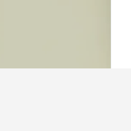
الصفحة الرئيسية
أستراليا
108,550
جنوب أس
حقائق حول الإقامة