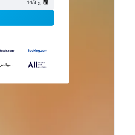
ج 14/8
...والمز