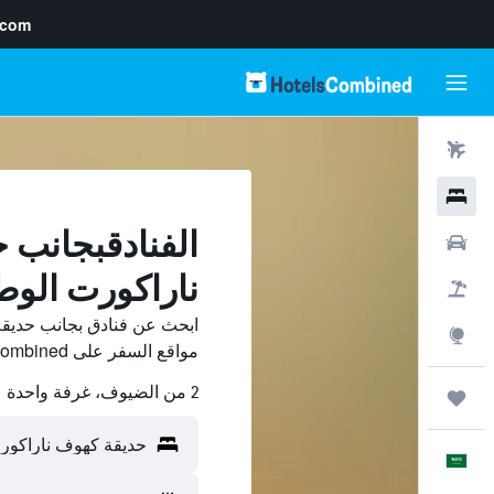
.com
رحلات طيران
فنادق
الفنادقبجانب 
سيارات
ناراكورت الوط
حزم العروض
ابحث عن فنادق بجانب حديقة
استكشاف
مواقع السفر على HotelsCombined وقارن بينها ووفّر.
2 من الضيوف، غرفة واحدة
رحلات
العَرَبِيَّة