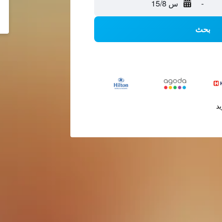
-
س 15/8
بحث
يد