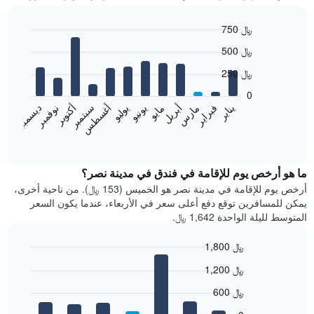
750 ﷼
Bar
Chart
500 ﷼
graphic.
chart
with
250 ﷼
12
bars.
0
فبراير
مايو
أغسطس
نوفمبر
يناير
أبريل
يوليو
أكتوبر
مارس
يونيو
سبتمبر
ديسمبر
يعرض
المخطط
End
of
التالي
interactive
متوسط
chart
سعر
ما هو أرخص يوم للإقامة في فندق في مدينة نصر؟
غرفة
أرخص يوم للإقامة في مدينة نصر هو الخميس (153 ﷼). من ناحية أخرى،
كل
يمكن للمسافرين توقع دفع أعلى سعر في الأربعاء، عندما يكون السعر
شهر
المتوسط لليلة الواحدة 1,642 ﷼.
يتضمن
المخطط
1,800 ﷼
1
Bar
محور
Chart
1,200 ﷼
graphic.
chart
X
with
الذي
600 ﷼
7
يعرض
bars.