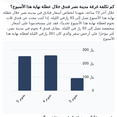
هذه
chart
محور
كم تكلفة غرفة مدينة نصر فندق خلال عطلة نهاية هذا الأسبوع؟
الليلة
Y
الذي
خلال آخر 72 ساعة، شهدنا انخفاض أسعار فنادق في مدينة نصر خلال عطلة
الذي
عُثر
نهاية هذا الأسبوع تصل إلى 93 ﷼في الليلة. إذا كنت تبحث عن فندق ثلاث
يعرض
عليه
نجوم لعطلة نهاية هذا الأسبوع تحديدًا، فقد عثر مستخدمونا على أسعار
متوسط
خلال
منخفضة تصل إلى 93 ﷼ في الليلة. مقابل فندق 4 نجوم في مدينة نصر،
سعر
آخر
عُثر مؤخرًا على أرخص سعر والذي كان 261 ﷼في الليلة لعطلة نهاية هذا
غرفة
3
الأسبوع.
أيام
مع
300 ﷼
التصنيف
Bar
حسب
Chart
graphic.
chart
النجوم
200 ﷼
with
يتضمن
3
المخطط
bars.
1
100 ﷼
محور
يعرض
X
المخطط
0
التي
التالي
ن
م
ن
م
ن
م
تعرض
متوسط
4
ج
و
3
ج
و
5
ج
و
فئات
End
سعر
of
الفنادق
الغرفة
interactive
بالنجوم.
خلال
chart
يتضمن