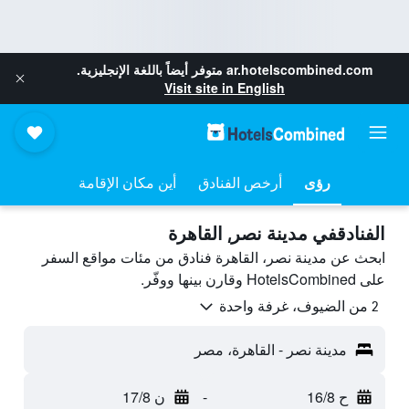
ar.hotelscombined.com
متوفر أيضاً باللغة الإنجليزية.
Visit site in English
رؤى
أرخص الفنادق
أين مكان الإقامة
الفنادقفي مدينة نصر, القاهرة
ابحث عن مدينة نصر، القاهرة فنادق من مئات مواقع السفر
على HotelsCombined وقارن بينها ووفّر.
2 من الضيوف، غرفة واحدة
مدينة نصر - القاهرة، مصر
ح 16/8
-
ن 17/8