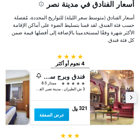
أسعار الفنادق في مدينة نصر
أسعار الفنادق (متوسط سعر الليلة) للتواريخ المحددة، مُفصلة
حسب فئة الفندق. لقد قمنا بتسليط الضوء على أماكن الإقامة
الأكثر شهرة وفقًا لمستخدمينا بالإضافة إلى أفضلها قيمة ضمن
كل فئة فندق.
4 نجوم
4 نجوم أو أكثر
فندق وبرج سونستا القاهرة وكازينو
5 نجوم
ممتاز 8.5
3 ش الطيران ، مدينة نصر, القاهرة, مصر
321 ﷼
عرض الصفقة
3 نجوم