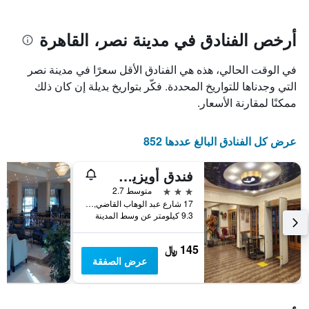
يتضمن
بالنجوم.
يتضمن
المخطط
1
المخطط
أرخص الفنادق في مدينة نصر، القاهرة
1
محور
X
محور
في الوقت الحالي، هذه هي الفنادق الأقل سعرًا في مدينة نصر
Y
الذي
الذي
يعرض
التي وجدناها للتواريخ المحددة. فكّر بتواريخ بديلة إن كان ذلك
عدد
يعرض
ممكنًا لمقارنة الأسعار.
الأيام
متوسط
قبل
سعر
غرفة
الإقامة
عرض كل الفنادق البالغ عددها 852
في
يتضمن
عطلة
المخطط
فندق أويزيس هليوبوليس
نهاية
التالي
1
هذا
3 نجوم
متوسط 2.7
محور
الأسبوع
17 شارع عبد الوهاب القاضي, القاهرة, مصر
Y
خلال
9.3 كيلومتر عن وسط المدينة
آخر
الذي
3
يعرض
145 ﷼
أيام
متوسط
عرض الصفقة
سعر
غرفة