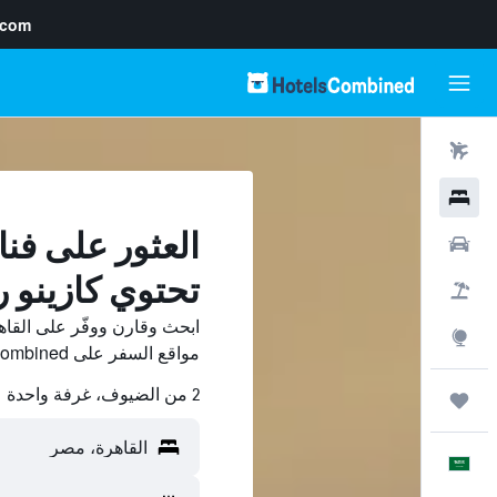
.com
رحلات طيران
فنادق
العثور على فنا
سيارات
تحتوي كازينو 
حزم العروض
ابحث وقارن ووفّر على القاه
استكشاف
مواقع السفر على HotelsCombined.
2 من الضيوف، غرفة واحدة
رحلات
العَرَبِيَّة