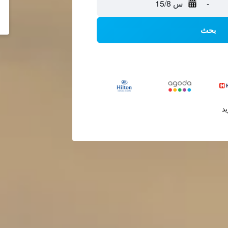
-
س 15/8
بحث
يد