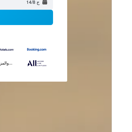
ج 14/8
...والمز