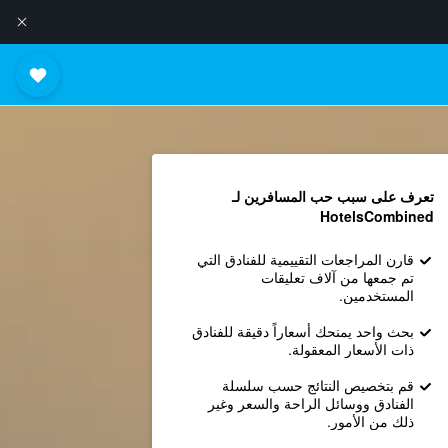
تعرف على سبب حب المسافرين لـ
HotelsCombined
قارن المراجعات التقييمية للفنادق التي
تم جمعها من آلاف تعليقات
المستخدمين.
بحث واحد يمنحك أسعاراً دقيقة للفنادق
ذات الأسعار المعقولة.
قم بتخصيص النتائج حسب سلسلة
الفنادق ووسائل الراحة والسعر وغير
ذلك من الأمور.