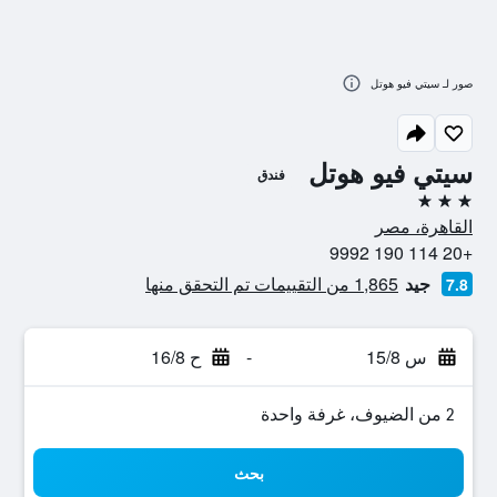
صور لـ سيتي فيو هوتل
سيتي فيو هوتل
فندق
3 نجوم
القاهرة، مصر
+20 114 190 9992
جيد
1,865 من التقييمات تم التحقق منها
7.8
س 15/8
-
ح 16/8
2 من الضيوف، غرفة واحدة
بحث