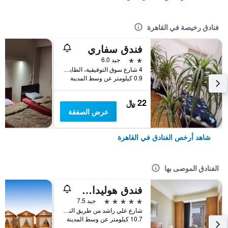
فنادق رخيصة في القاهرة
فندق سفاري
2 نجمتين
جيد 6.0
4 شارع سوق التوفيقية، الطابق 5، وسط البلد, القاهرة, مصر
0.9 كيلومتر عن وسط المدينة
22 ﷼
عرض الصفقة
شاهد أرخص الفنادق في القاهرة
الفنادق الموصى بها
فندق هوليداي إن سيتي ستارز، أحد الفنادق من مجموعة فنادق إنتركونتيننتال
5 نجوم
جيد 7.5
شارع علي راشد من طريق النصر, القاهرة, مصر
10.7 كيلومتر عن وسط المدينة