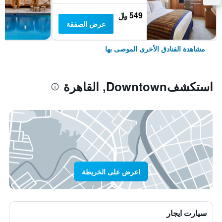
549 ﷼
عرض الصفقة
مشاهدة الفنادق الأخرى الموصى بها
استكشفDowntown, القاهرة
اعرض على الخريطة
سيارت ايجار