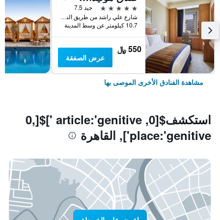
5 نجوم
جيد 7.5
شارع علي راشد من طريق النصر, القاهرة, مصر
10.7 كيلومتر عن وسط المدينة
550 ﷼
عرض الصفقة
مشاهدة الفنادق الأخرى الموصى بها
استكشف$[0, article:'genitive ']$[0,
place:'genitive'], القاهرة
اعرض على الخريطة