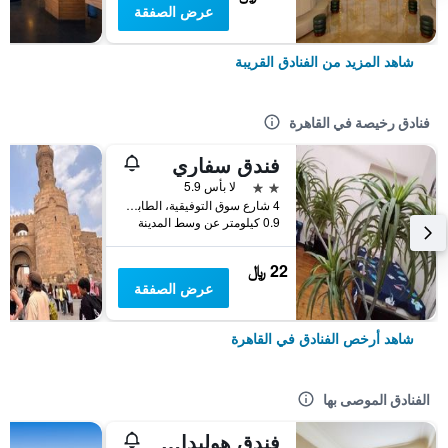
عرض الصفقة
شاهد المزيد من الفنادق القريبة
فنادق رخيصة في القاهرة
فندق سفاري
2 نجمتين
لا بأس 5.9
4 شارع سوق التوفيقية، الطابق 5، وسط البلد, القاهرة, مصر
0.9 كيلومتر عن وسط المدينة
22 ﷼
عرض الصفقة
شاهد أرخص الفنادق في القاهرة
الفنادق الموصى بها
فندق هوليداي إن سيتي ستارز، أحد الفنادق من مجموعة فنادق إنتركونتيننتال