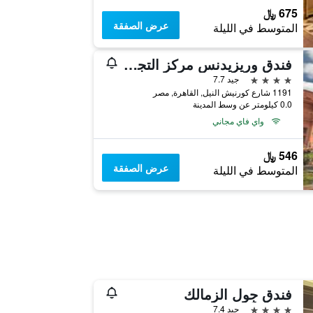
675 ﷼
عرض الصفقة
المتوسط في الليلة
فندق وريزيدنس مركز التجارة العالمي بالقاهرة
4 نجوم
جيد 7.7
1191 شارع كورنيش النيل, القاهرة, مصر
0.0 كيلومتر عن وسط المدينة
واي فاي مجاني
546 ﷼
عرض الصفقة
المتوسط في الليلة
فندق جِول الزمالك
4 نجوم
جيد 7.4