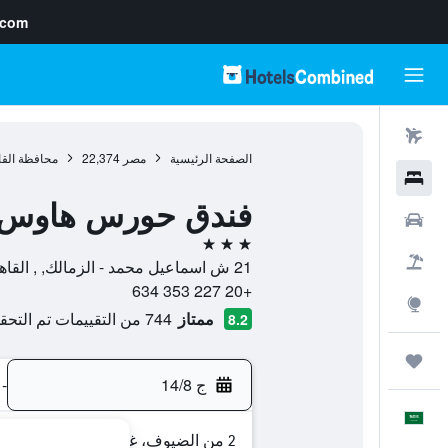
.com
رحلات طيران
الصفحة الرئيسية
مصر
22,374
محافظة القا
فنادق
فندق حورس هاوس ا
سيارات
3 نجوم
حزم العروض
21 ش اسماعيل محمد - الزمالك, , القاهرة, محافظة القاهرة, مصر
+20 227 353 634
استكشاف
ممتاز
744 من التقييمات تم التحقق منها
8.2
رحلات
ج 14/8
-
العَرَبِيَّة
2 من الضيوف، غرفة واحدة