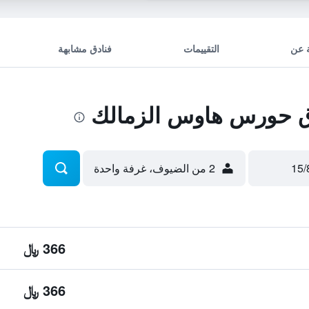
 عن
التقييمات
فنادق مشابهة
 حورس هاوس الزمالك
2 من الضيوف، غرفة واحدة
366 ﷼
366 ﷼