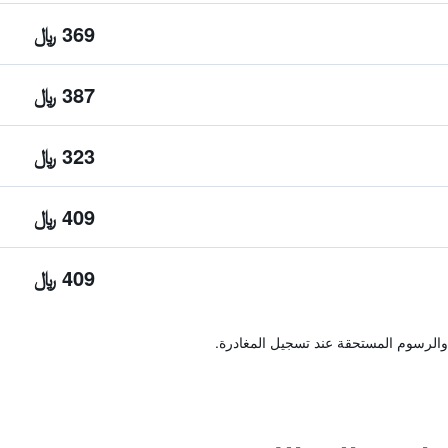
369 ﷼
387 ﷼
323 ﷼
409 ﷼
409 ﷼
والرسوم المستحقة عند تسجيل المغادرة.