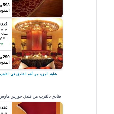
593 ﷼
المتوس
فندق
5 نجوم
ميدان 
0.0 كيلومتر عن وسط المدينة
290 ﷼
المتوس
شاهد المزيد من أهم الفنادق في القاهرة
فنادق بالقرب من فندق حورس هاوس 
فندق
3 نجوم