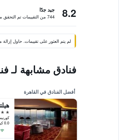
8.2
جيد جدًا
744 من التقييمات تم التحقق منها
لم يتم العثور على تقييمات. حاول إزال
فنادق مشابهة لـ 
أفضل الفنادق في القاهرة
هيلت
5 نجوم
كورنيش الني
0.0 كيلومتر عن وسط المدينة