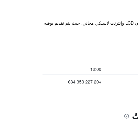
يقع فندق Horus House على بعد 2 كلم فقط عن ستاد ميت عقبة وستاد الزمالك، ويوفر غرفاً مكيفة مجهزة بشاشة تلفزيون LCD وإنترنت لاسلكي مجاني. حيث يتم تقديم بوفيه
12:00
+20 227 353 634
ك