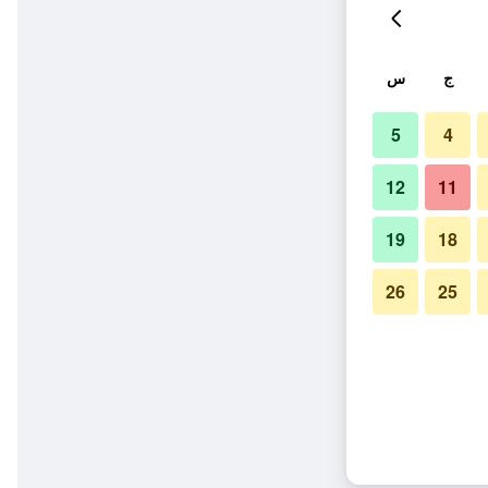
ج
س
5
4
12
11
19
18
26
25